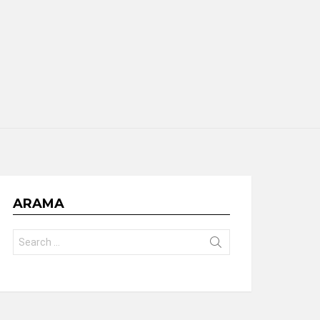
ARAMA
Search
for: