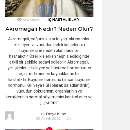
536
Views
İÇ HASTALIKLAR
Akromegali Nedir? Neden Olur?
Akromegali, çoğunlukla orta yaştaki insanları
etkileyen ve vücudun belirli bölgelerinin
büyümesine neden olan nadir bir
hastalıktır. Özellikle erken teşhis edildiğinde
etkili bir şekilde tedavi edilebilir. Akromegali,
yetişkinleri etkileyen ve büyüme hormonunun
aşırı üretiminden kaynaklanan bir
hastalıktır. Büyüme hormonu ( insan büyüme
hormonu , GH veya HGH olarak da adlandırılır),
vücudun dokularının, organlarının ve
kemiklerinin normal büyümesini kontrol eder ve
[…]
MORE
by
Derya Kıran
29 Aralık 2022, 14:24