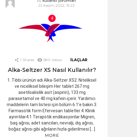
by
kullanici yorumlari
22 Kasım 2022, 15:22
1
Shares
580
Views
İLAÇLAR
Alka-Seltzer XS Nasıl Kullanılır?
1. Tıbbi ürünün adı Alka-Seltzer XS2. Niteliksel
ve niceliksel bileşim Her tablet 267 mg
asetilsalisilik asit (aspirin), 133 mg
parasetamol ve 40 mg kafein içerir. Yardımcı
maddelerin tam listesi için bölüm 6.1’e bakın.3.
Farmasötik form Efervesan tabletler.4. Klinik
ayrıntılar4.1 Terapötik endikasyonlar Migren,
baş ağrısı, adet sancıları, nevralji, diş ağrısı,
boğaz ağrısı gibi ağrıların hızla giderilmesi […]
MORE