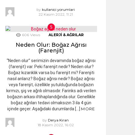
by
kullanici yorumlari
22 Kasım 2022, 11:21
606
Views
ALERJI & AĞRILAR
Neden Olur: Boğaz Ağrısı
(Farenjit)
“Neden olur” serimizin devamında boğaz ağrısı
(farenjit) var. Peki farenjit nedir? Neden olur?
Boğaz kızarıklık varsa bu farenjit mi? Farenjiti
nasıl anlarız? Boğaz ağrısı nedir? Boğaz ağrısı
veya farenjit, özellikle yutulduğunda boğazın
kırmızı, şiş ve ağrılı olmasıdır. Farinks adı verilen
boğazın arkası iltihaplandığında olur. Genellikle
boğaz ağrıları tedavi olmaksızın 3 ila 4 gün
içinde geçer. Aşağıdaki durumlarda […]
MORE
by
Derya Kıran
18 Kasım 2022, 16:02