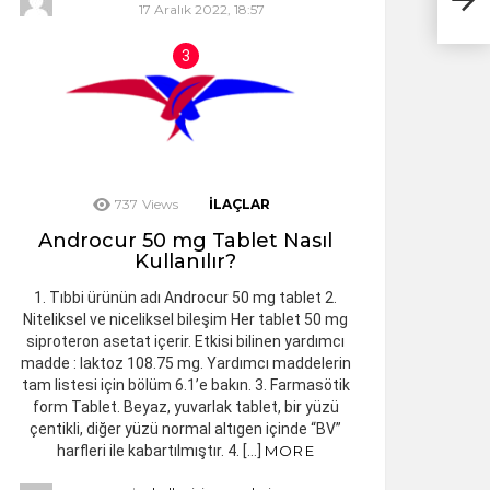
17 Aralık 2022, 18:57
737
Views
İLAÇLAR
Androcur 50 mg Tablet Nasıl
Kullanılır?
1. Tıbbi ürünün adı Androcur 50 mg tablet 2.
Niteliksel ve niceliksel bileşim Her tablet 50 mg
siproteron asetat içerir. Etkisi bilinen yardımcı
madde : laktoz 108.75 mg. Yardımcı maddelerin
tam listesi için bölüm 6.1’e bakın. 3. Farmasötik
form Tablet. Beyaz, yuvarlak tablet, bir yüzü
çentikli, diğer yüzü normal altıgen içinde “BV”
harfleri ile kabartılmıştır. 4. […]
MORE