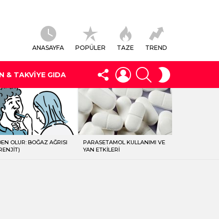
ANASAYFA
POPÜLER
TAZE
TREND
FOLLOW
LOGIN
SEARCH
SWITCH
N & TAKVIYE GIDA
US
SKIN
EN OLUR: BOĞAZ AĞRISI
PARASETAMOL KULLANIMI VE
RENJIT)
YAN ETKILERI