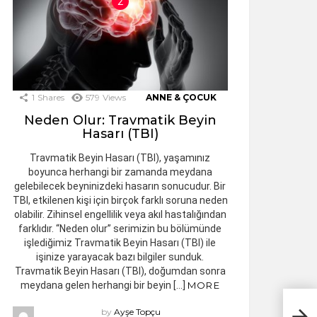
1
Shares
579
Views
ANNE & ÇOCUK
Neden Olur: Travmatik Beyin
Hasarı (TBI)
Travmatik Beyin Hasarı (TBI), yaşamınız
boyunca herhangi bir zamanda meydana
gelebilecek beyninizdeki hasarın sonucudur. Bir
TBI, etkilenen kişi için birçok farklı soruna neden
olabilir. Zihinsel engellilik veya akıl hastalığından
farklıdır. “Neden olur” serimizin bu bölümünde
işlediğimiz Travmatik Beyin Hasarı (TBI) ile
işinize yarayacak bazı bilgiler sunduk.
Travmatik Beyin Hasarı (TBI), doğumdan sonra
meydana gelen herhangi bir beyin […]
MORE
by
Ayşe Topçu
HAM