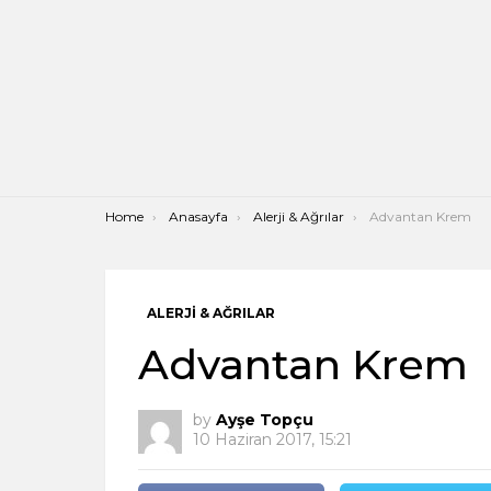
You are here:
Home
Anasayfa
Alerji & Ağrılar
Advantan Krem
ALERJI & AĞRILAR
Advantan Krem
by
Ayşe Topçu
10 Haziran 2017, 15:21