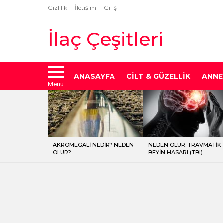
Gizlilik
İletişim
Giriş
İlaç Çeşitleri
ANASAYFA
CILT & GÜZELLIK
ANNE
Menu
LATEST
STORIES
AKROMEGALI NEDIR? NEDEN
NEDEN OLUR: TRAVMATIK
OLUR?
BEYIN HASARI (TBI)