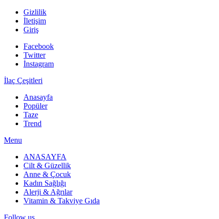
Gizlilik
İletişim
Giriş
Facebook
Twitter
İnstagram
İlaç Çeşitleri
Anasayfa
Popüler
Taze
Trend
Menu
ANASAYFA
Cilt & Güzellik
Anne & Çocuk
Kadın Sağlığı
Alerji & Ağrılar
Vitamin & Takviye Gıda
Follow us