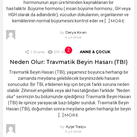
hormonunun aşırı üretiminden kaynaklanan bir
hastalıktır. Büyüme hormonu ( insan büyüme hormonu , GH veya
HGH olarak da adlandırılır), vücudun dokularının, organlarının ve
kemiklerinin normal büyümesini kontrol eder ve […]
MORE
by
Derya Kıran
4 yıl önce
1
Shares
579
Views
ANNE & ÇOCUK
Neden Olur: Travmatik Beyin Hasarı (TBI)
Travmatik Beyin Hasarı (TBI), yaşamınız boyunca herhangi bir
zamanda meydana gelebilecek beyninizdeki hasarın
sonucudur. Bir TBI, etkilenen kişi için birçok farklı soruna neden
olabilir. Zihinsel engellilik veya akıl hastalığından farklıdır. “Neden
olur” serimizin bu bölümünde işlediğimiz Travmatik Beyin Hasarı
(TBI) ile işinize yarayacak bazı bilgiler sunduk. Travmatik Beyin
Hasarı (TBI), doğumdan sonra meydana gelen herhangi bir beyin
[…]
MORE
by
Ayşe Topçu
4 yıl önce