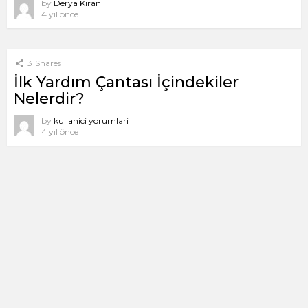
by
Derya Kıran
4 yıl önce
3
Shares
İlk Yardım Çantası İçindekiler
Nelerdir?
by
kullanici yorumlari
4 yıl önce