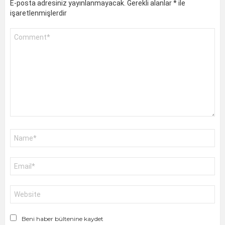
E-posta adresiniz yayınlanmayacak.
Gerekli alanlar
*
ile
işaretlenmişlerdir
Yorum
*
Ad
*
E-
posta
*
İnternet
sitesi
Beni haber bültenine kaydet