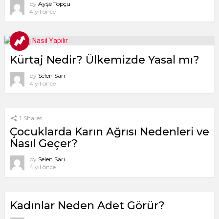
by
Ayşe Topçu
4 yıl önce
Kürtaj Nedir? Ülkemizde Yasal mı?
by
Selen Sarı
4 yıl önce
1
Shares
Çocuklarda Karın Ağrısı Nedenleri ve
Nasıl Geçer?
by
Selen Sarı
4 yıl önce
Kadınlar Neden Adet Görür?