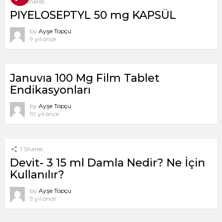
8
Shares
PIYELOSEPTYL 50 mg KAPSÜL
by
Ayşe Topçu
9 yıl önce
Januvıa 100 Mg Film Tablet
Endikasyonları
by
Ayşe Topçu
10 yıl önce
1
Shares
Devit- 3 15 ml Damla Nedir? Ne İçin
Kullanılır?
by
Ayşe Topçu
9 yıl önce