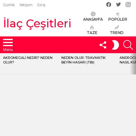
Facebook
Twitter
İns
Gizlilik
İletişim
Giriş
İlaç Çeşitleri
ANASAYFA
POPÜLER
TAZE
TREND
FOLLOW
S
SWITCH
US
SKIN
Menu
AKROMEGALI NEDIR? NEDEN
NEDEN OLUR: TRAVMATIK
ANDROCU
LATEST
OLUR?
BEYIN HASARI (TBI)
NASIL KU
STORIES