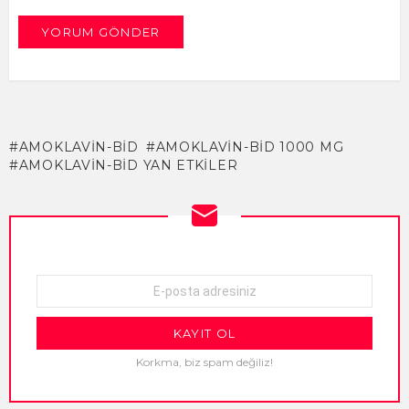
AMOKLAVİN-BİD
AMOKLAVİN-BİD 1000 MG
AMOKLAVİN-BİD YAN ETKILER
NEWSLETTER
E-
mail
adresi:
Korkma, biz spam değiliz!