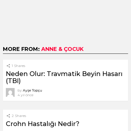
MORE FROM:
ANNE & ÇOCUK
1
Shares
Neden Olur: Travmatik Beyin Hasarı
(TBI)
by
Ayşe Topçu
4 yıl önce
2
Shares
Crohn Hastalığı Nedir?