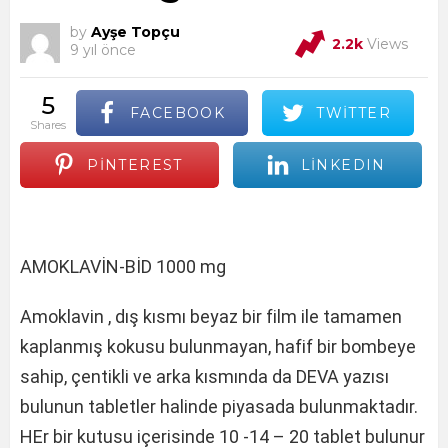
by
Ayşe Topçu
2.2k
Views
9 yıl önce
5
FACEBOOK
TWITTER
shares
PINTEREST
LINKEDIN
AMOKLAVİN-BİD 1000 mg
Amoklavin , dış kısmı beyaz bir film ile tamamen
kaplanmış kokusu bulunmayan, hafif bir bombeye
sahip, çentikli ve arka kısmında da DEVA yazısı
bulunun tabletler halinde piyasada bulunmaktadır.
HEr bir kutusu içerisinde 10 -14 – 20 tablet bulunur