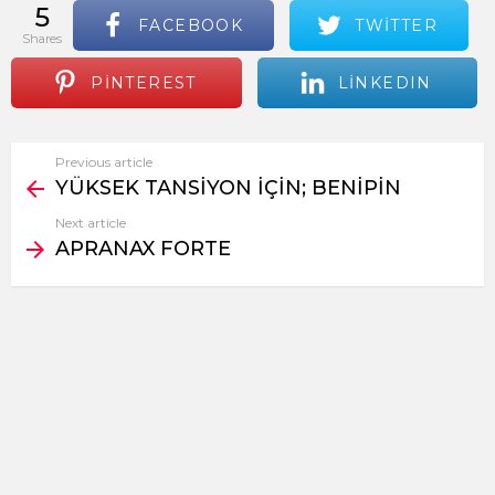
5
FACEBOOK
TWITTER
shares
PINTEREST
LINKEDIN
Previous article
See
YÜKSEK TANSİYON İÇİN; BENİPİN
more
Next article
APRANAX FORTE