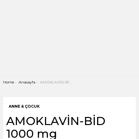
You are here:
Home
Anasayfa
AMOKLAVİN-BİD 1000 mg
ANNE & ÇOCUK
AMOKLAVİN-BİD
1000 mg