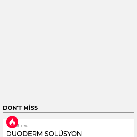
DON'T MISS
8
Shares
DUODERM SOLÜSYON