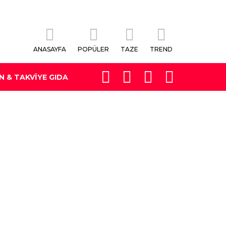
ANASAYFA
POPÜLER
TAZE
TREND
FOLLOW
LOGIN
SEARCH
SWITCH
N & TAKVIYE GIDA
US
SKIN