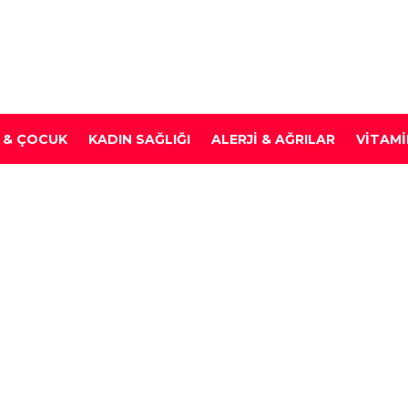
 & ÇOCUK
KADIN SAĞLIĞI
ALERJI & AĞRILAR
VITAMI