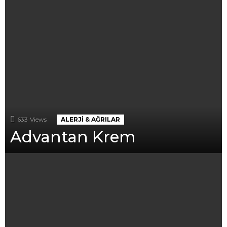
633
Views
ALERJI & AĞRILAR
Advantan Krem