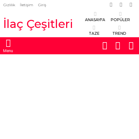
Facebook
Twitter
İns
Gizlilik
İletişim
Giriş
İlaç Çeşitleri
ANASAYFA
POPÜLER
TAZE
TREND
FOLLOW
S
SWITCH
US
SKIN
Menu