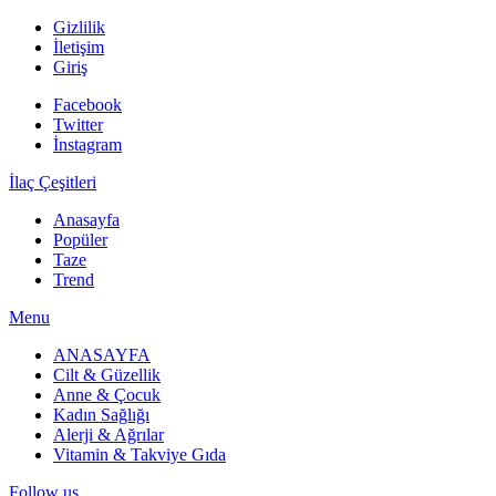
Gizlilik
İletişim
Giriş
Facebook
Twitter
İnstagram
İlaç Çeşitleri
Anasayfa
Popüler
Taze
Trend
Menu
ANASAYFA
Cilt & Güzellik
Anne & Çocuk
Kadın Sağlığı
Alerji & Ağrılar
Vitamin & Takviye Gıda
Follow us