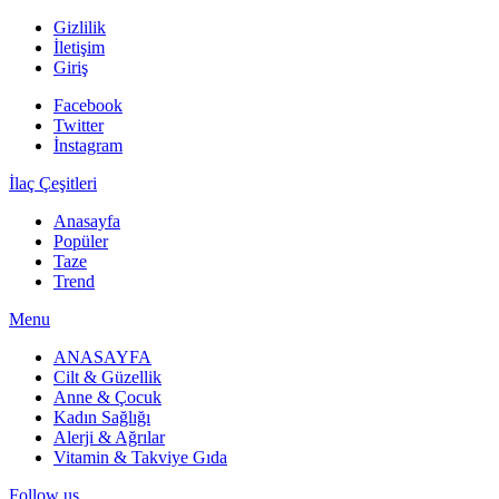
Gizlilik
İletişim
Giriş
Facebook
Twitter
İnstagram
İlaç Çeşitleri
Anasayfa
Popüler
Taze
Trend
Menu
ANASAYFA
Cilt & Güzellik
Anne & Çocuk
Kadın Sağlığı
Alerji & Ağrılar
Vitamin & Takviye Gıda
Follow us