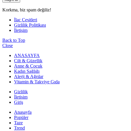
Korkma, biz spam değiliz!
İlaç Çeşitleri
Gizlilik Politikası
İletişim
Back to Top
Close
ANASAYFA
Cilt & Güzellik
Anne & Çocuk
Kadın Sağlığı
Alerji & Ağrılar
Vitamin & Takviye Gıda
Gizlilik
İletişim
Giriş
Anasayfa
Popüler
Taze
Trend