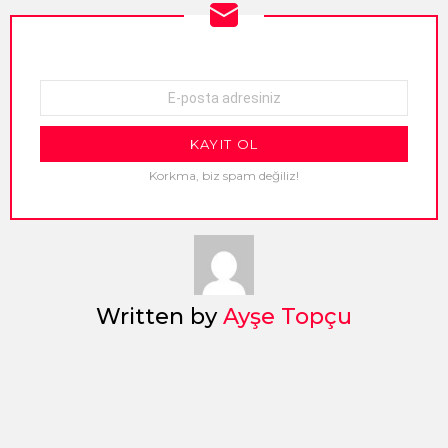
NEWSLETTER
E-
mail
adresi:
Korkma, biz spam değiliz!
Written by
Ayşe Topçu