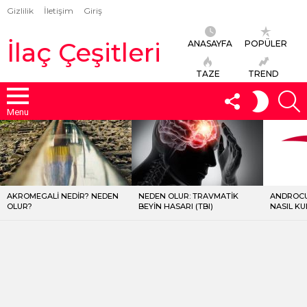
Gizlilik
İletişim
Giriş
İlaç Çeşitleri
ANASAYFA
POPÜLER
TAZE
TREND
FOLLOW
S
SWITCH
US
SKIN
Menu
LATEST
STORIES
AKROMEGALI NEDIR? NEDEN
NEDEN OLUR: TRAVMATIK
ANDROCU
OLUR?
BEYIN HASARI (TBI)
NASIL KU