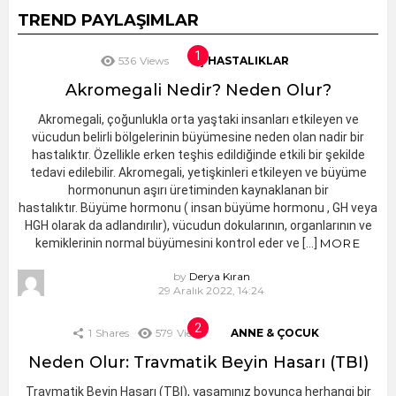
TREND PAYLAŞIMLAR
536
Views
İÇ HASTALIKLAR
Akromegali Nedir? Neden Olur?
Akromegali, çoğunlukla orta yaştaki insanları etkileyen ve
vücudun belirli bölgelerinin büyümesine neden olan nadir bir
hastalıktır. Özellikle erken teşhis edildiğinde etkili bir şekilde
tedavi edilebilir. Akromegali, yetişkinleri etkileyen ve büyüme
hormonunun aşırı üretiminden kaynaklanan bir
hastalıktır. Büyüme hormonu ( insan büyüme hormonu , GH veya
HGH olarak da adlandırılır), vücudun dokularının, organlarının ve
kemiklerinin normal büyümesini kontrol eder ve […]
MORE
by
Derya Kıran
29 Aralık 2022, 14:24
1
Shares
579
Views
ANNE & ÇOCUK
Neden Olur: Travmatik Beyin Hasarı (TBI)
Travmatik Beyin Hasarı (TBI), yaşamınız boyunca herhangi bir