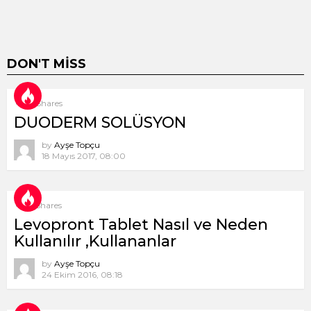
DON'T MISS
8
Shares
DUODERM SOLÜSYON
by
Ayşe Topçu
18 Mayıs 2017, 08:00
9
Shares
Levopront Tablet Nasıl ve Neden
Kullanılır ,Kullananlar
by
Ayşe Topçu
24 Ekim 2016, 08:18