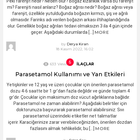
Peki farenjit nedir? Neden olur? Boğaz kızarıklık varsa bu farenjit
mi? Farenjiti nasıl anlarız? Boğaz ağrısı nedir? Boğaz ağrısı veya
farenjit, özellikle yutulduğunda boğazın kırmızı, şiş ve ağrılı
olmasıdır. Farinks adı verilen boğazın arkası iltihaplandığında
olur. Genellikle boğaz ağrıları tedavi olmaksızın 3 ila 4 gün içinde
geçer. Aşağıdaki durumlarda […]
MORE
by
Derya Kıran
18 Kasım 2022, 16:02
633
Views
İLAÇLAR
Parasetamol Kullanımı ve Yan Etkileri
Yetişkinler ve 12 yaş ve üzeri çocuklar için önerilen parasetamol
dozu 4-6 saatte bir 1 gr’dan fazla değildir ve günde toplam 4
gr’dır. Çocuklar için maksimum doz vücut ağırlıklarına bağlıdır.
Parasetamol ne zaman alabilirim? Aşağıdaki belirtiler için
doktorunuza başvurarak parasetamol alabilirsiniz: Sıvı
parasetamol üzerindeki etiketler net talimatlar
içerir. Karaciğerinize zarar verebileceğinizden, önerilen dozdan
fazlasını almak tehlikelidir, bu […]
MORE