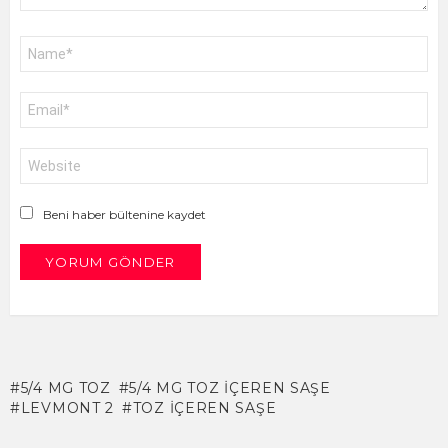
Ad
*
E-
posta
*
İnternet
sitesi
Beni haber bültenine kaydet
5/4 MG TOZ
5/4 MG TOZ İÇEREN SAŞE
LEVMONT 2
TOZ IÇEREN SAŞE