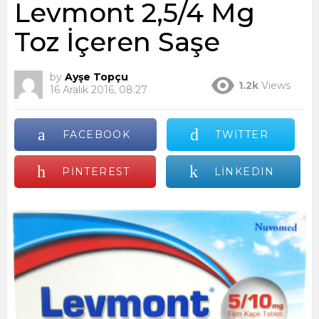
Levmont 2,5/4 Mg
Toz İçeren Saşe
by
Ayşe Topçu
1.2k
Views
16 Aralık 2016, 08:27
FACEBOOK
TWITTER
PINTEREST
LINKEDIN