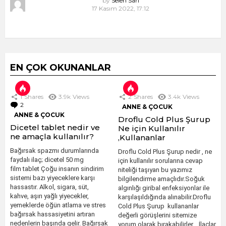
by
Selen Sarı
17 Kasım 2022, 17:12
EN ÇOK OKUNANLAR
1
Shares
3.9k
Views
2
Shares
3.4k
Views
2
Comments
ANNE & ÇOCUK
ANNE & ÇOCUK
Droflu Cold Plus Şurup
Dicetel tablet nedir ve
Ne için Kullanılır
ne amaçla kullanılır?
,Kullananlar
Bağırsak spazmı durumlarında
Droflu Cold Plus Şurup nedir , ne
faydalı ilaç; dicetel 50 mg
için kullanılır sorularına cevap
film tablet Çoğu insanın sindirim
niteliği taşıyan bu yazımız
sistemi bazı yiyeceklere karşı
bilgilendirme amaçlıdır.Soğuk
hassastır. Alkol, sigara, süt,
algınlığı giribal enfeksiyonlar ile
kahve, aşırı yağlı yiyecekler,
karşılaşıldığında alınabilir.Droflu
yemeklerde öğün atlama ve stres
Cold Plus Şurup kullananlar
bağırsak hassasiyetini artıran
değerli görüşlerini sitemize
nedenlerin başında gelir. Bağırsak
yorum olarak bırakabilirler. İlaçlar