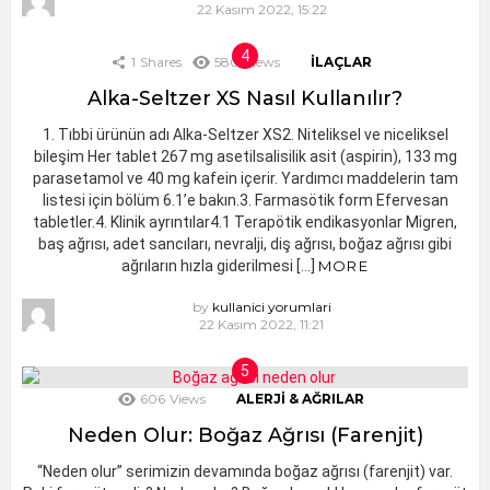
22 Kasım 2022, 15:22
1
Shares
580
Views
İLAÇLAR
Alka-Seltzer XS Nasıl Kullanılır?
1. Tıbbi ürünün adı Alka-Seltzer XS2. Niteliksel ve niceliksel
bileşim Her tablet 267 mg asetilsalisilik asit (aspirin), 133 mg
parasetamol ve 40 mg kafein içerir. Yardımcı maddelerin tam
listesi için bölüm 6.1’e bakın.3. Farmasötik form Efervesan
tabletler.4. Klinik ayrıntılar4.1 Terapötik endikasyonlar Migren,
baş ağrısı, adet sancıları, nevralji, diş ağrısı, boğaz ağrısı gibi
ağrıların hızla giderilmesi […]
MORE
by
kullanici yorumlari
22 Kasım 2022, 11:21
606
Views
ALERJI & AĞRILAR
Neden Olur: Boğaz Ağrısı (Farenjit)
“Neden olur” serimizin devamında boğaz ağrısı (farenjit) var.