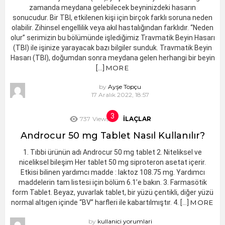
zamanda meydana gelebilecek beyninizdeki hasarın
sonucudur. Bir TBI, etkilenen kişi için birçok farklı soruna neden
olabilir. Zihinsel engellilik veya akıl hastalığından farklıdır. “Neden
olur” serimizin bu bölümünde işlediğimiz Travmatik Beyin Hasarı
(TBI) ile işinize yarayacak bazı bilgiler sunduk. Travmatik Beyin
Hasarı (TBI), doğumdan sonra meydana gelen herhangi bir beyin
[…]
MORE
by
Ayşe Topçu
17 Aralık 2022, 18:57
737
Views
İLAÇLAR
Androcur 50 mg Tablet Nasıl Kullanılır?
1. Tıbbi ürünün adı Androcur 50 mg tablet 2. Niteliksel ve
niceliksel bileşim Her tablet 50 mg siproteron asetat içerir.
Etkisi bilinen yardımcı madde : laktoz 108.75 mg. Yardımcı
maddelerin tam listesi için bölüm 6.1’e bakın. 3. Farmasötik
form Tablet. Beyaz, yuvarlak tablet, bir yüzü çentikli, diğer yüzü
normal altıgen içinde “BV” harfleri ile kabartılmıştır. 4. […]
MORE
by
kullanici yorumlari