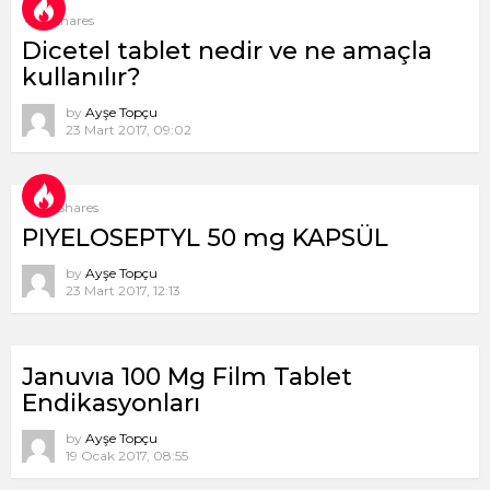
1
Shares
Dicetel tablet nedir ve ne amaçla
kullanılır?
by
Ayşe Topçu
23 Mart 2017, 09:02
8
Shares
PIYELOSEPTYL 50 mg KAPSÜL
by
Ayşe Topçu
23 Mart 2017, 12:13
Januvıa 100 Mg Film Tablet
Endikasyonları
by
Ayşe Topçu
19 Ocak 2017, 08:55