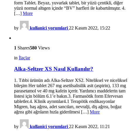
form Tablet. Beyaz, yuvarlak tablet, bir yüzü çentikli, diğer
yüzü normal altıgen içinde “BV” harfleri ile kabartılmıştır. 4.
[…]
More
by
kullanici yorumlari
22 Kasım 2022, 15:22
1
Shares
580
Views
in
İlaçlar
Alka-Seltzer XS Nasıl Kullanılır?
1. Tıbbi ürünün adı Alka-Seltzer XS2. Niteliksel ve niceliksel
bileşim Her tablet 267 mg asetilsalisilik asit (aspirin), 133 mg
parasetamol ve 40 mg kafein içerir. Yardımcı maddelerin tam
listesi için bölüm 6.1’e bakın.3. Farmasötik form Efervesan
tabletler.4. Klinik ayrıntılar4.1 Terapötik endikasyonlar
Migren, baş ağrısı, adet sancıları, nevralji, diş ağrısı, boğaz
ağrısı gibi ağrıların hızla giderilmesi […]
More
by
kullanici yorumlari
22 Kasım 2022, 11:21