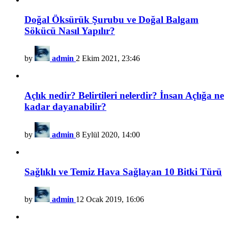
Doğal Öksürük Şurubu ve Doğal Balgam
Sökücü Nasıl Yapılır?
by
admin
2 Ekim 2021, 23:46
Açlık nedir? Belirtileri nelerdir? İnsan Açlığa ne
kadar dayanabilir?
by
admin
8 Eylül 2020, 14:00
Sağlıklı ve Temiz Hava Sağlayan 10 Bitki Türü
by
admin
12 Ocak 2019, 16:06