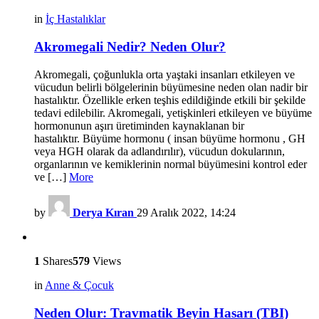
in
İç Hastalıklar
Akromegali Nedir? Neden Olur?
Akromegali, çoğunlukla orta yaştaki insanları etkileyen ve
vücudun belirli bölgelerinin büyümesine neden olan nadir bir
hastalıktır. Özellikle erken teşhis edildiğinde etkili bir şekilde
tedavi edilebilir. Akromegali, yetişkinleri etkileyen ve büyüme
hormonunun aşırı üretiminden kaynaklanan bir
hastalıktır. Büyüme hormonu ( insan büyüme hormonu , GH
veya HGH olarak da adlandırılır), vücudun dokularının,
organlarının ve kemiklerinin normal büyümesini kontrol eder
ve […]
More
by
Derya Kıran
29 Aralık 2022, 14:24
1
Shares
579
Views
in
Anne & Çocuk
Neden Olur: Travmatik Beyin Hasarı (TBI)