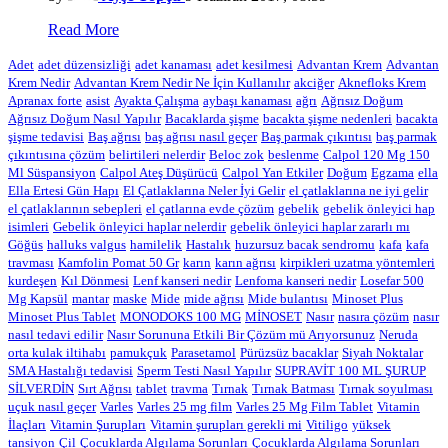
Read More
Adet
adet düzensizliği
adet kanaması
adet kesilmesi
Advantan Krem
Advantan
Krem Nedir
Advantan Krem Nedir Ne İçin Kullanılır
akciğer
Aknefloks Krem
Apranax forte
asist
Ayakta Çalışma
aybaşı kanaması
ağrı
Ağrısız Doğum
Ağrısız Doğum Nasıl Yapılır
Bacaklarda şişme
bacakta şişme nedenleri
bacakta
şişme tedavisi
Baş ağrısı
baş ağrısı nasıl geçer
Baş parmak çıkıntısı
baş parmak
çıkıntısına çözüm
belirtileri nelerdir
Beloc zok
beslenme
Calpol 120 Mg 150
Ml Süspansiyon
Calpol Ateş Düşürücü
Calpol Yan Etkiler
Doğum
Egzama
ella
Ella Ertesi Gün Hapı
El Çatlaklarına Neler İyi Gelir
el çatlaklarına ne iyi gelir
el çatlaklarının sebepleri
el çatlarına evde çözüm
gebelik
gebelik önleyici hap
isimleri
Gebelik önleyici haplar nelerdir
gebelik önleyici haplar zararlı mı
Göğüs
halluks valgus
hamilelik
Hastalık
huzursuz bacak sendromu
kafa
kafa
travması
Kamfolin Pomat 50 Gr
karın
karın ağrısı
kirpikleri uzatma yöntemleri
kurdeşen
Kıl Dönmesi
Lenf kanseri nedir
Lenfoma kanseri nedir
Losefar 500
Mg Kapsül
mantar
maske
Mide
mide ağrısı
Mide bulantısı
Minoset Plus
Minoset Plus Tablet
MONODOKS 100 MG
MİNOSET
Nasır
nasıra çözüm
nasır
nasıl tedavi edilir
Nasır Sorununa Etkili Bir Çözüm mü Arıyorsunuz
Neruda
orta kulak iltihabı
pamukçuk
Parasetamol
Pürüzsüz bacaklar
Siyah Noktalar
SMA Hastalığı tedavisi
Sperm Testi Nasıl Yapılır
SUPRAVİT 100 ML ŞURUP
SİLVERDİN
Sırt Ağrısı
tablet
travma
Tırnak
Tırnak Batması
Tırnak soyulması
uçuk nasıl geçer
Varles
Varles 25 mg film
Varles 25 Mg Film Tablet
Vitamin
İlaçları
Vitamin Şurupları
Vitamin şurupları gerekli mi
Vitiligo
yüksek
tansiyon
Çil
Çocuklarda Algılama Sorunları
Çocuklarda Algılama Sorunları