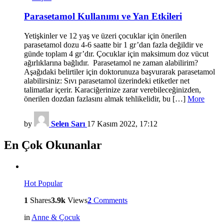
Parasetamol Kullanımı ve Yan Etkileri
Yetişkinler ve 12 yaş ve üzeri çocuklar için önerilen
parasetamol dozu 4-6 saatte bir 1 gr’dan fazla değildir ve
günde toplam 4 gr’dır. Çocuklar için maksimum doz vücut
ağırlıklarına bağlıdır. Parasetamol ne zaman alabilirim?
Aşağıdaki belirtiler için doktorunuza başvurarak parasetamol
alabilirsiniz: Sıvı parasetamol üzerindeki etiketler net
talimatlar içerir. Karaciğerinize zarar verebileceğinizden,
önerilen dozdan fazlasını almak tehlikelidir, bu […]
More
by
Selen Sarı
17 Kasım 2022, 17:12
En Çok Okunanlar
Hot
Popular
1
Shares
3.9k
Views
2
Comments
in
Anne & Çocuk