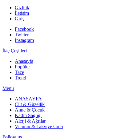
Gizlilik
İletişim
Giriş
Facebook
Twitter
İnstagram
İlaç Çeşitleri
Anasayfa
Popüler
Taze
Trend
Menu
ANASAYFA
Cilt & Güzellik
Anne & Çocuk
Kadın Sağlığı
Alerji & Ağrılar
Vitamin & Takviye Gıda
Follow us