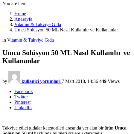
You are here:
Home
Anasayfa
Vitamin & Takviye Gıda
Umca Solüsyon 50 ML Nasıl Kullanılır ve Kullananlar
in
Vitamin & Takviye Gıda
Umca Solüsyon 50 ML Nasıl Kullanılır ve
Kullananlar
by
kullanici yorumlari
7 Mart 2018, 14:36
449
Views
Facebook
Twitter
Pinterest
LinkedIn
Takviye edici gıdalar kategorileri arasında yer alan bir ürün
Umca
Solüsyon 50 ml
hakkında bilgileri sizlere aktaracağız.