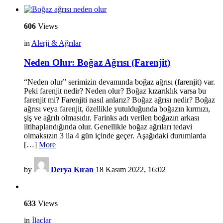
606
Views
in
Alerji & Ağrılar
Neden Olur: Boğaz Ağrısı (Farenjit)
“Neden olur” serimizin devamında boğaz ağrısı (farenjit) var.
Peki farenjit nedir? Neden olur? Boğaz kızarıklık varsa bu
farenjit mi? Farenjiti nasıl anlarız? Boğaz ağrısı nedir? Boğaz
ağrısı veya farenjit, özellikle yutulduğunda boğazın kırmızı,
şiş ve ağrılı olmasıdır. Farinks adı verilen boğazın arkası
iltihaplandığında olur. Genellikle boğaz ağrıları tedavi
olmaksızın 3 ila 4 gün içinde geçer. Aşağıdaki durumlarda
[…]
More
by
Derya Kıran
18 Kasım 2022, 16:02
633
Views
in
İlaçlar