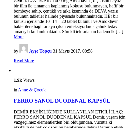
AMOKLAVİN-BİD 1000 mg Amoklavin , dış kısmı beyaz
bir film ile tamamen kaplanmış kokusu bulunmayan, hafif bir
bombeye sahip, çentikli ve arka kısmında da DEVA yazısı
bulunun tabletler halinde piyasada bulunmaktadır. HEr bir
kutusu içerisinde 10 -14 – 20 tablet bulunur ve Amoklavin
bakterilere bağlı ortaya çıkan enfeksiyorlarda çabuk tedavi
amacıyla kullanılmaktadır. Sürekli tekrarlanan bademcik […]
More
by
Ayşe Topçu
31 Mayıs 2017, 08:58
Read More
1.9k
Views
in
Anne & Çocuk
FERRO SANOL DUODENAL KAPSÜL
DEMİR EKSİKLİĞİNDE KULLANILAN ETKİLİ İLAÇ;
FERRO SANOL DUODENAL KAPSÜL Demir, yaşam için
vazgeçilmez elementlerden biri olduğundan, vücutta ki
eksikliği de pek çok sorunu beraberinde getirir.Demirin eksik