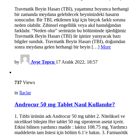
Travmatik Beyin Hasarı (TBI), yaşamınız boyunca herhangi
bir zamanda meydana gelebilecek beyninizdeki hasarın
sonucudur. Bir TBI, etkilenen kişi için birçok farklı soruna
neden olabilir. Zihinsel engellilik veya akıl hastalığından
farklıdır. “Neden olur” serimizin bu bölümünde işlediğimiz
Travmatik Beyin Hasarı (TBI) ile işinize yarayacak bazı
bilgiler sunduk. Travmatik Beyin Hasarı (TBI), doğumdan
sonra meydana gelen herhangi bir beyin […]
More
by
Ayşe Topçu
17 Aralık 2022, 18:57
737
Views
in
İlaçlar
Androcur 50 mg Tablet Nasıl Kullanılır?
1. Tıbbi ürünün adı Androcur 50 mg tablet 2. Niteliksel ve
niceliksel bileşim Her tablet 50 mg siproteron asetat içerir.
Etkisi bilinen yardımcı madde : laktoz 108.75 mg. Yardımcı
maddelerin tam listesi için bölüm 6.1’e bakın. 3. Farmasötik