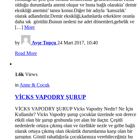
olduğu durumlarda anemi oluşur ve buna bağlı olarakta’ demir
eksikliği anemisi’ tanısı konur.Diğer bir adıyla ‘kansızlık’
olarak adlandırılır.Demir eksikliği,kadınlarda erkeklere oranla
daha sık görülür.Bunun nedeni ise adet dönemleri,gebelik ve
[…]
More
by
Ayşe Topçu
24 Mart 2017, 10:40
Read More
1.6k
Views
in
Anne & Çocuk
VİCKS VAPODRY ŞURUP
VİCKS VAPODRY ŞURUP Vicks Vapodry Nedir? Ne İçin
Kullanılır? Vicks Vapodry şurup çocuklar üzerinde son derece
etkili olan bir şurup grubunda yer alan bir ilaçtır. Çeşitli
nedenlerle ortaya çıkmış olan ve özellikle nezle ve gribe bağlı
olarak ortaya çıkmış olan öksürük durumlarına karşı olan bir
şuruptur. Gönül rahatlığıyla çocuklarınıza verebileceğiniz bu