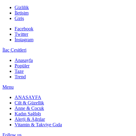
Gizlilik
İletişim
Giriş
Facebook
Twitter
İnstagram
İlaç Çeşitleri
Anasayfa
Popüler
Taze
Trend
Menu
ANASAYFA
Cilt & Güzellik
Anne & Çocuk
Kadın Sağlığı
Alerji & Ağrılar
Vitamin & Takviye Gıda
Follow us