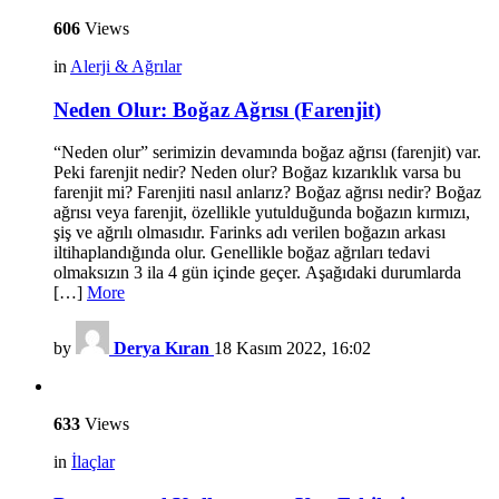
606
Views
in
Alerji & Ağrılar
Neden Olur: Boğaz Ağrısı (Farenjit)
“Neden olur” serimizin devamında boğaz ağrısı (farenjit) var.
Peki farenjit nedir? Neden olur? Boğaz kızarıklık varsa bu
farenjit mi? Farenjiti nasıl anlarız? Boğaz ağrısı nedir? Boğaz
ağrısı veya farenjit, özellikle yutulduğunda boğazın kırmızı,
şiş ve ağrılı olmasıdır. Farinks adı verilen boğazın arkası
iltihaplandığında olur. Genellikle boğaz ağrıları tedavi
olmaksızın 3 ila 4 gün içinde geçer. Aşağıdaki durumlarda
[…]
More
by
Derya Kıran
18 Kasım 2022, 16:02
633
Views
in
İlaçlar