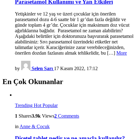
Parasetamol Kullanımı ve Yan Etkileri
Yetişkinler ve 12 yaş ve üzeri çocuklar için önerilen
parasetamol dozu 4-6 saatte bir 1 gr’dan fazla değildir ve
günde toplam 4 gr’dır. Çocuklar için maksimum doz vücut
ağırlıklarına bağlıdır. Parasetamol ne zaman alabilirim?
Aşağıdaki belirtiler için doktorunuza başvurarak parasetamol
alabilirsiniz: Sıvı parasetamol üzerindeki etiketler net
talimatlar içerir. Karaciğerinize zarar verebileceğinizden,
önerilen dozdan fazlasını almak tehlikelidir, bu […]
More
by
Selen Sarı
17 Kasım 2022, 17:12
En Çok Okunanlar
Trending
Hot
Popular
1
Shares
3.9k
Views
2
Comments
in
Anne & Çocuk
Dicetel tablet nedir ve ne amaçla kullanılır?