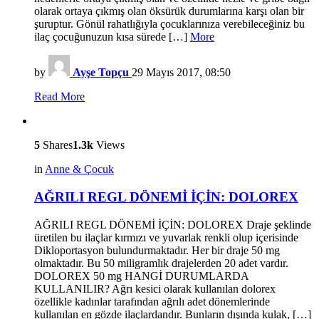
olarak ortaya çıkmış olan öksürük durumlarına karşı olan bir
şuruptur. Gönül rahatlığıyla çocuklarınıza verebileceğiniz bu
ilaç çocuğunuzun kısa sürede […]
More
by
Ayşe Topçu
29 Mayıs 2017, 08:50
Read More
5
Shares
1.3k
Views
in
Anne & Çocuk
AĞRILI REGL DÖNEMİ İÇİN: DOLOREX
AĞRILI REGL DÖNEMİ İÇİN: DOLOREX Draje şeklinde
üretilen bu ilaçlar kırmızı ve yuvarlak renkli olup içerisinde
Dikloportasyon bulundurmaktadır. Her bir draje 50 mg
olmaktadır. Bu 50 miligramlık drajelerden 20 adet vardır.
DOLOREX 50 mg HANGİ DURUMLARDA
KULLANILIR? Ağrı kesici olarak kullanılan dolorex
özellikle kadınlar tarafından ağrılı adet dönemlerinde
kullanılan en gözde ilaçlardandır. Bunların dışında kulak, […]