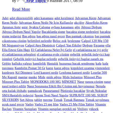
by
Ayşe Topçu
9 Haziran 2017, 08:59
Read More
Adet
adet düzensizliği
adet kanaması
adet kesilmesi
Advantan Krem
Advantan
Krem Nedir
Advantan Krem Nedir Ne İçin Kullanılır
akciğer
Aknefloks Krem
Apranax forte
asist
Ayakta Çalışma
aybaşı kanaması
ağrı
Ağrısız Doğum
Ağrısız Doğum Nasıl Yapılır
Bacaklarda şişme
bacakta şişme nedenleri
bacakta
şişme tedavisi
Baş ağrısı
baş ağrısı nasıl geçer
Baş parmak çıkıntısı
baş parmak
çıkıntısına çözüm
belirtileri nelerdir
Beloc zok
beslenme
Calpol 120 Mg 150
Ml Süspansiyon
Calpol Ateş Düşürücü
Calpol Yan Etkiler
Doğum
Egzama
ella
Ella Ertesi Gün Hapı
El Çatlaklarına Neler İyi Gelir
el çatlaklarına ne iyi gelir
el çatlaklarının sebepleri
el çatlarına evde çözüm
gebelik
gebelik önleyici hap
isimleri
Gebelik önleyici haplar nelerdir
gebelik önleyici haplar zararlı mı
Göğüs
halluks valgus
hamilelik
Hastalık
huzursuz bacak sendromu
kafa
kafa
travması
Kamfolin Pomat 50 Gr
karın
karın ağrısı
kirpikleri uzatma yöntemleri
kurdeşen
Kıl Dönmesi
Lenf kanseri nedir
Lenfoma kanseri nedir
Losefar 500
Mg Kapsül
mantar
maske
Mide
mide ağrısı
Mide bulantısı
Minoset Plus
Minoset Plus Tablet
MONODOKS 100 MG
MİNOSET
Nasır
nasıra çözüm
nasır
nasıl tedavi edilir
Nasır Sorununa Etkili Bir Çözüm mü Arıyorsunuz
Neruda
orta kulak iltihabı
pamukçuk
Parasetamol
Pürüzsüz bacaklar
Siyah Noktalar
SMA Hastalığı tedavisi
Sperm Testi Nasıl Yapılır
SUPRAVİT 100 ML ŞURUP
SİLVERDİN
Sırt Ağrısı
tablet
travma
Tırnak
Tırnak Batması
Tırnak soyulması
uçuk nasıl geçer
Varles
Varles 25 mg film
Varles 25 Mg Film Tablet
Vitamin
İlaçları
Vitamin Şurupları
Vitamin şurupları gerekli mi
Vitiligo
yüksek