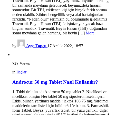
Travmatik Beyin Hasarı (TBI), yaşamınız boyunca herhangi
bir zamanda meydana gelebilecek beyninizdeki hasarın
sonucudur. Bir TBI, etkilenen kişi için birçok farklı soruna
neden olabilir. Zihinsel engellilik veya akıl hastalığından
farklıdır. “Neden olur” serimizin bu bölümünde işlediğimiz
Travmatik Beyin Hasarı (TBI) ile işinize yarayacak bazı
bilgiler sunduk. Travmatik Beyin Hasarı (TBI), doğumdan
sonra meydana gelen herhangi bir beyin […]
More
by
Ayşe Topçu
17 Aralık 2022, 18:57
737
Views
in
İlaçlar
Androcur 50 mg Tablet Nasıl Kullanılır?
1. Tıbbi ürünün adı Androcur 50 mg tablet 2. Niteliksel ve
niceliksel bileşim Her tablet 50 mg siproteron asetat içerir.
Etkisi bilinen yardımcı madde : laktoz 108.75 mg. Yardımcı
maddelerin tam listesi için bölüm 6.1’e bakın. 3. Farmasötik
form Tablet. Beyaz, yuvarlak tablet, bir yüzü çentikli, diğer
yüzü normal altıgen içinde “BV” harfleri ile kabartılmıştır. 4.