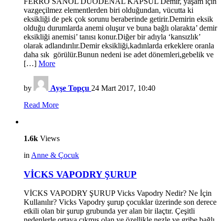
FERRO SANOL DUODENAL KAPSÜL Demir, yaşam için
vazgeçilmez elementlerden biri olduğundan, vücutta ki
eksikliği de pek çok sorunu beraberinde getirir.Demirin eksik
olduğu durumlarda anemi oluşur ve buna bağlı olarakta’ demir
eksikliği anemisi’ tanısı konur.Diğer bir adıyla ‘kansızlık’
olarak adlandırılır.Demir eksikliği,kadınlarda erkeklere oranla
daha sık görülür.Bunun nedeni ise adet dönemleri,gebelik ve
[…]
More
by
Ayşe Topçu
24 Mart 2017, 10:40
Read More
1.6k
Views
in
Anne & Çocuk
VİCKS VAPODRY ŞURUP
VİCKS VAPODRY ŞURUP Vicks Vapodry Nedir? Ne İçin
Kullanılır? Vicks Vapodry şurup çocuklar üzerinde son derece
etkili olan bir şurup grubunda yer alan bir ilaçtır. Çeşitli
nedenlerle ortaya çıkmış olan ve özellikle nezle ve gribe bağlı