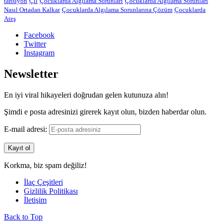
tansiyon
Çil
Çocuklarda Algılama Sorunları
Çocuklarda Algılama Sorunları
Nasıl Ortadan Kalkar
Çocuklarda Algılama Sorunlarına Çözüm
Çocuklarda
Ateş
Facebook
Twitter
İnstagram
Newsletter
En iyi viral hikayeleri doğrudan gelen kutunuza alın!
Şimdi e posta adresinizi girerek kayıt olun, bizden haberdar olun.
E-mail adresi:
Korkma, biz spam değiliz!
İlaç Çeşitleri
Gizlilik Politikası
İletişim
Back to Top