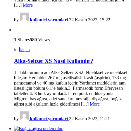
[…]
More
by
kullanici yorumlari
22 Kasım 2022, 15:22
1
Shares
580
Views
in
İlaçlar
Alka-Seltzer XS Nasıl Kullanılır?
1. Tıbbi ürünün adı Alka-Seltzer XS2. Niteliksel ve niceliksel
bileşim Her tablet 267 mg asetilsalisilik asit (aspirin), 133 mg
parasetamol ve 40 mg kafein içerir. Yardımcı maddelerin tam
listesi için bölüm 6.1’e bakın.3. Farmasötik form Efervesan
tabletler.4. Klinik ayrıntılar4.1 Terapötik endikasyonlar
Migren, baş ağrısı, adet sancıları, nevralji, diş ağrısı, boğaz
ağrısı gibi ağrıların hızla giderilmesi […]
More
by
kullanici yorumlari
22 Kasım 2022, 11:21