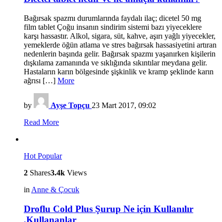
Bağırsak spazmı durumlarında faydalı ilaç; dicetel 50 mg
film tablet Çoğu insanın sindirim sistemi bazı yiyeceklere
karşı hassastır. Alkol, sigara, süt, kahve, aşırı yağlı yiyecekler,
yemeklerde öğün atlama ve stres bağırsak hassasiyetini artıran
nedenlerin başında gelir. Bağırsak spazmı yaşanırken kişilerin
dışkılama zamanında ve sıklığında sıkıntılar meydana gelir.
Hastaların karın bölgesinde şişkinlik ve kramp şeklinde karın
ağrısı […]
More
by
Ayşe Topçu
23 Mart 2017, 09:02
Read More
Hot
Popular
2
Shares
3.4k
Views
in
Anne & Çocuk
Droflu Cold Plus Şurup Ne için Kullanılır
,Kullananlar