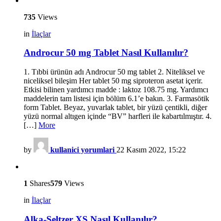
735
Views
in
İlaçlar
Androcur 50 mg Tablet Nasıl Kullanılır?
1. Tıbbi ürünün adı Androcur 50 mg tablet 2. Niteliksel ve
niceliksel bileşim Her tablet 50 mg siproteron asetat içerir.
Etkisi bilinen yardımcı madde : laktoz 108.75 mg. Yardımcı
maddelerin tam listesi için bölüm 6.1’e bakın. 3. Farmasötik
form Tablet. Beyaz, yuvarlak tablet, bir yüzü çentikli, diğer
yüzü normal altıgen içinde “BV” harfleri ile kabartılmıştır. 4.
[…]
More
by
kullanici yorumlari
22 Kasım 2022, 15:22
1
Shares
579
Views
in
İlaçlar
Alka-Seltzer XS Nasıl Kullanılır?