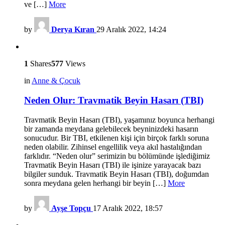
ve […]
More
by
Derya Kıran
29 Aralık 2022, 14:24
1
Shares
577
Views
in
Anne & Çocuk
Neden Olur: Travmatik Beyin Hasarı (TBI)
Travmatik Beyin Hasarı (TBI), yaşamınız boyunca herhangi
bir zamanda meydana gelebilecek beyninizdeki hasarın
sonucudur. Bir TBI, etkilenen kişi için birçok farklı soruna
neden olabilir. Zihinsel engellilik veya akıl hastalığından
farklıdır. “Neden olur” serimizin bu bölümünde işlediğimiz
Travmatik Beyin Hasarı (TBI) ile işinize yarayacak bazı
bilgiler sunduk. Travmatik Beyin Hasarı (TBI), doğumdan
sonra meydana gelen herhangi bir beyin […]
More
by
Ayşe Topçu
17 Aralık 2022, 18:57