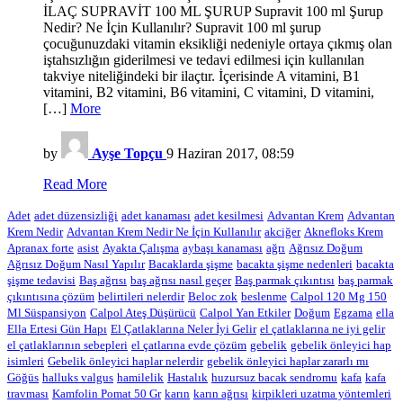
İLAÇ SUPRAVİT 100 ML ŞURUP Supravit 100 ml Şurup
Nedir? Ne İçin Kullanılır? Supravit 100 ml şurup
çocuğunuzdaki vitamin eksikliği nedeniyle ortaya çıkmış olan
iştahsızlığın giderilmesi ve tedavi edilmesi için kullanılan
takviye niteliğindeki bir ilaçtır. İçerisinde A vitamini, B1
vitamini, B2 vitamini, B6 vitamini, C vitamini, D vitamini,
[…]
More
by
Ayşe Topçu
9 Haziran 2017, 08:59
Read More
Adet
adet düzensizliği
adet kanaması
adet kesilmesi
Advantan Krem
Advantan
Krem Nedir
Advantan Krem Nedir Ne İçin Kullanılır
akciğer
Aknefloks Krem
Apranax forte
asist
Ayakta Çalışma
aybaşı kanaması
ağrı
Ağrısız Doğum
Ağrısız Doğum Nasıl Yapılır
Bacaklarda şişme
bacakta şişme nedenleri
bacakta
şişme tedavisi
Baş ağrısı
baş ağrısı nasıl geçer
Baş parmak çıkıntısı
baş parmak
çıkıntısına çözüm
belirtileri nelerdir
Beloc zok
beslenme
Calpol 120 Mg 150
Ml Süspansiyon
Calpol Ateş Düşürücü
Calpol Yan Etkiler
Doğum
Egzama
ella
Ella Ertesi Gün Hapı
El Çatlaklarına Neler İyi Gelir
el çatlaklarına ne iyi gelir
el çatlaklarının sebepleri
el çatlarına evde çözüm
gebelik
gebelik önleyici hap
isimleri
Gebelik önleyici haplar nelerdir
gebelik önleyici haplar zararlı mı
Göğüs
halluks valgus
hamilelik
Hastalık
huzursuz bacak sendromu
kafa
kafa
travması
Kamfolin Pomat 50 Gr
karın
karın ağrısı
kirpikleri uzatma yöntemleri