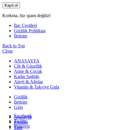
Korkma, biz spam değiliz!
İlaç Çeşitleri
Gizlilik Politikası
İletişim
Back to Top
Close
ANASAYFA
Cilt & Güzellik
Anne & Çocuk
Kadın Sağlığı
Alerji & Ağrılar
Vitamin & Takviye Gıda
Gizlilik
İletişim
Giriş
Facebook
Anasayfa
Twitter
Popüler
Pinterest
Taze