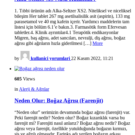
1. Tıbbi ürünün adı Alka-Seltzer XS2. Niteliksel ve niceliksel
bileşim Her tablet 267 mg asetilsalisilik asit (aspirin), 133 mg
parasetamol ve 40 mg kafein içerir. Yardımcı maddelerin tam
listesi için bölüm 6.1’e bakın.3. Farmasötik form Efervesan
tabletler.4. Klinik ayrıntılar4.1 Terapötik endikasyonlar
Migren, baş ağrısı, adet sancıları, nevralji, diş ağrısı, boğaz
ağrısı gibi ağrıların hızla giderilmesi […]
More
by
kullanici yorumlari
22 Kasım 2022, 11:21
605
Views
in
Alerji & Ağrılar
Neden Olur: Boğaz Ağrısı (Farenjit)
“Neden olur” serimizin devamında boğaz ağrısı (farenjit) var.
Peki farenjit nedir? Neden olur? Boğaz kızarıklık varsa bu
farenjit mi? Farenjiti nasıl anlarız? Boğaz ağrısı nedir? Boğaz
ağrısı veya farenjit, özellikle yutulduğunda boğazın kırmızı,
şiş ve ağrılı olmasıdır. Farinks adı verilen boğazın arkası