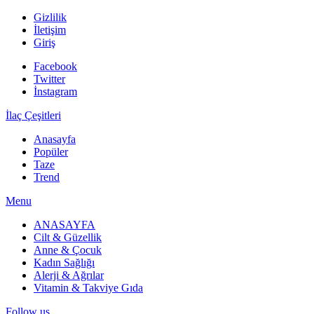
Gizlilik
İletişim
Giriş
Facebook
Twitter
İnstagram
İlaç Çeşitleri
Anasayfa
Popüler
Taze
Trend
Menu
ANASAYFA
Cilt & Güzellik
Anne & Çocuk
Kadın Sağlığı
Alerji & Ağrılar
Vitamin & Takviye Gıda
Follow us