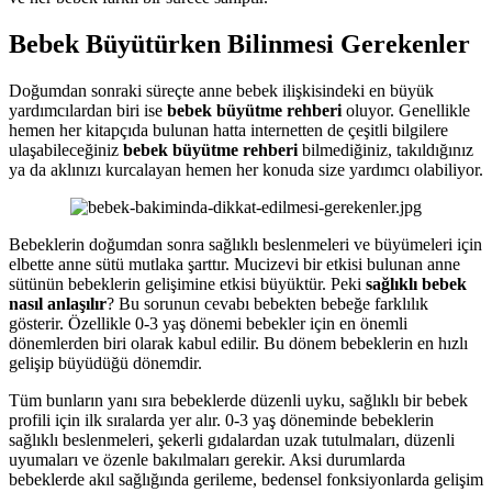
Bebek Büyütürken Bilinmesi Gerekenler
Doğumdan sonraki süreçte anne bebek ilişkisindeki en büyük
yardımcılardan biri ise
bebek büyütme rehberi
oluyor. Genellikle
hemen her kitapçıda bulunan hatta internetten de çeşitli bilgilere
ulaşabileceğiniz
bebek büyütme rehberi
bilmediğiniz, takıldığınız
ya da aklınızı kurcalayan hemen her konuda size yardımcı olabiliyor.
Bebeklerin doğumdan sonra sağlıklı beslenmeleri ve büyümeleri için
elbette anne sütü mutlaka şarttır. Mucizevi bir etkisi bulunan anne
sütünün bebeklerin gelişimine etkisi büyüktür. Peki
sağlıklı bebek
nasıl anlaşılır
? Bu sorunun cevabı bebekten bebeğe farklılık
gösterir. Özellikle 0-3 yaş dönemi bebekler için en önemli
dönemlerden biri olarak kabul edilir. Bu dönem bebeklerin en hızlı
gelişip büyüdüğü dönemdir.
Tüm bunların yanı sıra bebeklerde düzenli uyku, sağlıklı bir bebek
profili için ilk sıralarda yer alır. 0-3 yaş döneminde bebeklerin
sağlıklı beslenmeleri, şekerli gıdalardan uzak tutulmaları, düzenli
uyumaları ve özenle bakılmaları gerekir. Aksi durumlarda
bebeklerde akıl sağlığında gerileme, bedensel fonksiyonlarda gelişim