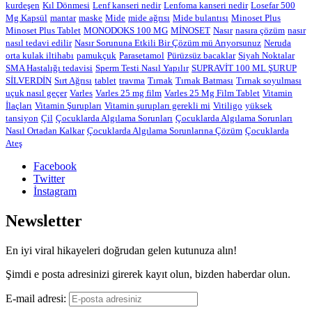
kurdeşen
Kıl Dönmesi
Lenf kanseri nedir
Lenfoma kanseri nedir
Losefar 500
Mg Kapsül
mantar
maske
Mide
mide ağrısı
Mide bulantısı
Minoset Plus
Minoset Plus Tablet
MONODOKS 100 MG
MİNOSET
Nasır
nasıra çözüm
nasır
nasıl tedavi edilir
Nasır Sorununa Etkili Bir Çözüm mü Arıyorsunuz
Neruda
orta kulak iltihabı
pamukçuk
Parasetamol
Pürüzsüz bacaklar
Siyah Noktalar
SMA Hastalığı tedavisi
Sperm Testi Nasıl Yapılır
SUPRAVİT 100 ML ŞURUP
SİLVERDİN
Sırt Ağrısı
tablet
travma
Tırnak
Tırnak Batması
Tırnak soyulması
uçuk nasıl geçer
Varles
Varles 25 mg film
Varles 25 Mg Film Tablet
Vitamin
İlaçları
Vitamin Şurupları
Vitamin şurupları gerekli mi
Vitiligo
yüksek
tansiyon
Çil
Çocuklarda Algılama Sorunları
Çocuklarda Algılama Sorunları
Nasıl Ortadan Kalkar
Çocuklarda Algılama Sorunlarına Çözüm
Çocuklarda
Ateş
Facebook
Twitter
İnstagram
Newsletter
En iyi viral hikayeleri doğrudan gelen kutunuza alın!
Şimdi e posta adresinizi girerek kayıt olun, bizden haberdar olun.
E-mail adresi: