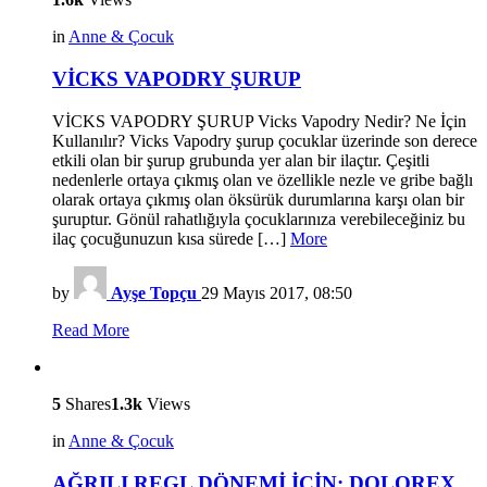
in
Anne & Çocuk
VİCKS VAPODRY ŞURUP
VİCKS VAPODRY ŞURUP Vicks Vapodry Nedir? Ne İçin
Kullanılır? Vicks Vapodry şurup çocuklar üzerinde son derece
etkili olan bir şurup grubunda yer alan bir ilaçtır. Çeşitli
nedenlerle ortaya çıkmış olan ve özellikle nezle ve gribe bağlı
olarak ortaya çıkmış olan öksürük durumlarına karşı olan bir
şuruptur. Gönül rahatlığıyla çocuklarınıza verebileceğiniz bu
ilaç çocuğunuzun kısa sürede […]
More
by
Ayşe Topçu
29 Mayıs 2017, 08:50
Read More
5
Shares
1.3k
Views
in
Anne & Çocuk
AĞRILI REGL DÖNEMİ İÇİN: DOLOREX