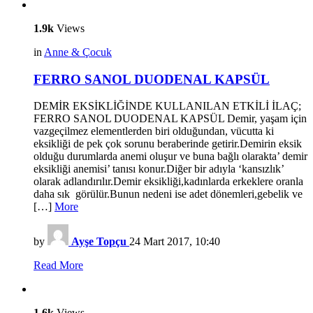
1.9k
Views
in
Anne & Çocuk
FERRO SANOL DUODENAL KAPSÜL
DEMİR EKSİKLİĞİNDE KULLANILAN ETKİLİ İLAÇ;
FERRO SANOL DUODENAL KAPSÜL Demir, yaşam için
vazgeçilmez elementlerden biri olduğundan, vücutta ki
eksikliği de pek çok sorunu beraberinde getirir.Demirin eksik
olduğu durumlarda anemi oluşur ve buna bağlı olarakta’ demir
eksikliği anemisi’ tanısı konur.Diğer bir adıyla ‘kansızlık’
olarak adlandırılır.Demir eksikliği,kadınlarda erkeklere oranla
daha sık görülür.Bunun nedeni ise adet dönemleri,gebelik ve
[…]
More
by
Ayşe Topçu
24 Mart 2017, 10:40
Read More
1.6k
Views