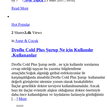
by
Ayşe Topçu
23 Mart 2017, 09:02
Read More
Hot
Popular
2
Shares
3.4k
Views
in
Anne & Çocuk
Droflu Cold Plus Şurup Ne için Kullanılır
,Kullananlar
Droflu Cold Plus Şurup nedir , ne için kullanılır sorularına
cevap niteliği taşıyan bu yazımız bilgilendirme
amaçlıdır.Soğuk algınlığı giribal enfeksiyonlar ile
karşılaşıldığında alınabilir.Droflu Cold Plus Şurup kullananlar
değerli görüşlerini sitemize yorum olarak bırakabilirler.
İlaçlar genellikle doktor tavsiyesi kullanılmamalıdır. Ancak
bazı tür ilaçlar evinizde alışkın olduğunuz doktor önerisiyle
daha önce kullandığımız ve faydalarını fazlasıyla gördüğünüz
[…]
More