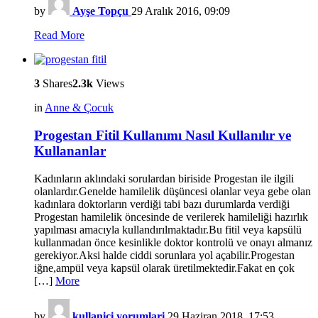
by
Ayşe Topçu
29 Aralık 2016, 09:09
Read More
3
Shares
2.3k
Views
in
Anne & Çocuk
Progestan Fitil Kullanımı Nasıl Kullanılır ve
Kullananlar
Kadınların aklındaki sorulardan biriside Progestan ile ilgili
olanlardır.Genelde hamilelik düşüncesi olanlar veya gebe olan
kadınlara doktorların verdiği tabi bazı durumlarda verdiği
Progestan hamilelik öncesinde de verilerek hamileliği hazırlık
yapılması amacıyla kullandırılmaktadır.Bu fitil veya kapsülü
kullanmadan önce kesinlikle doktor kontrolü ve onayı almanız
gerekiyor.Aksi halde ciddi sorunlara yol açabilir.Progestan
iğne,ampül veya kapsül olarak üretilmektedir.Fakat en çok
[…]
More
by
kullanici yorumlari
29 Haziran 2018, 17:53