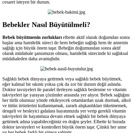
cesaret isteyen bir durum.
Bebekler Nasıl Büyütülmeli?
Bebek büyütmenin zorlukları
elbette aktif olarak doğumdan sonra
başlar ama hamilelik süreci de hem bebeğin sağlığı hem de annenin
sağlığı için büyük önem taşır. Bebeğin doğumundan sonra aktif
olarak müdahale şansımızın olması, hamilelik sürecinde ki sağlıksal
müdahaleden daha avantajlıdır.
Sağlıklı bebek dünyaya getirmek veya sağlıklı bebek büyütmek,
eğer kalıtsal bir sıkıntı yoksa çok da zor bir durum değil aslında.
Doktor tavsiyeleri ile paralel ilerleyen sağlıklı beslenme ve vitamin
takviyeleri işe yarayan çözümler arasında yer alıyor. Bebek sağlığını
her türlü olumsuz yönde etkileyecek ortamlardan uzak durmak, alkol
ve tütün ürünlerini kullanmamak, zararlı alışkanlıkları tüketmemek,
dengeli ve besleyici gıdalara hayatımızda yer verip gerekli vitamin
takviyeleri ile hayatımıza devam etmek sağlıklı bir bebek dünyaya
getirmek adına yapabileceğimiz en doğru şeyler. Elbette ki burada
doktor tavsiyeleri ve kontrolleri büyük önem taşır. Çünkü her anne
ve her bebek farklı bir sürece sahiptir.