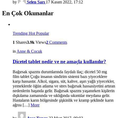
by
Selen Sarı
17 Kasım 2022, 17:12
En Çok Okunanlar
Trending
Hot
Popular
1
Shares
3.9k
Views
2
Comments
in
Anne & Çocuk
Dicetel tablet nedir ve ne amaçla kullanılır?
Bağırsak spazmı durumlarında faydalı ilaç; dicetel 50 mg
film tablet Çoğu insanın sindirim sistemi bazı yiyeceklere
karşı hassastır. Alkol, sigara, süt, kahve, aşırı yağlı yiyecekler,
yemeklerde öğün atlama ve stres bağırsak hassasiyetini artıran
nedenlerin başında gelir. Bağırsak spazmı yaşanırken kişilerin
dışkılama zamanında ve sıklığında sıkıntılar meydana gelir.
Hastaların karın bölgesinde şişkinlik ve kramp şeklinde karın
ağrısı […]
More