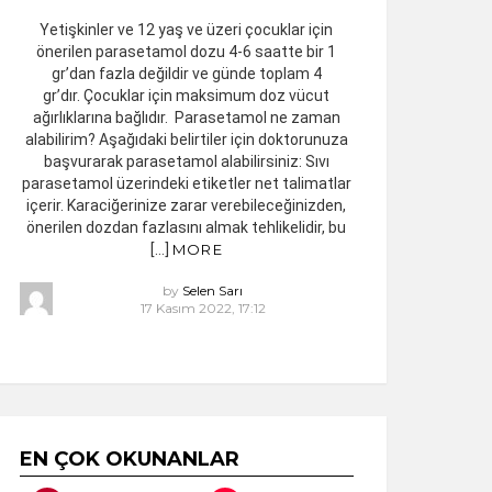
Yetişkinler ve 12 yaş ve üzeri çocuklar için
önerilen parasetamol dozu 4-6 saatte bir 1
gr’dan fazla değildir ve günde toplam 4
gr’dır. Çocuklar için maksimum doz vücut
ağırlıklarına bağlıdır. Parasetamol ne zaman
alabilirim? Aşağıdaki belirtiler için doktorunuza
başvurarak parasetamol alabilirsiniz: Sıvı
parasetamol üzerindeki etiketler net talimatlar
içerir. Karaciğerinize zarar verebileceğinizden,
önerilen dozdan fazlasını almak tehlikelidir, bu
[…]
MORE
by
Selen Sarı
17 Kasım 2022, 17:12
EN ÇOK OKUNANLAR