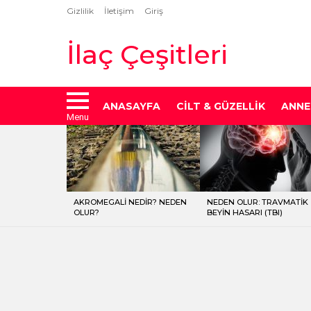
Gizlilik
İletişim
Giriş
İlaç Çeşitleri
ANASAYFA
CILT & GÜZELLIK
ANNE
Menu
LATEST
STORIES
AKROMEGALI NEDIR? NEDEN
NEDEN OLUR: TRAVMATIK
OLUR?
BEYIN HASARI (TBI)