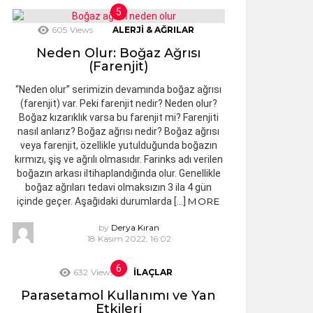
605
Views
ALERJI & AĞRILAR
Neden Olur: Boğaz Ağrısı
(Farenjit)
“Neden olur” serimizin devamında boğaz ağrısı
(farenjit) var. Peki farenjit nedir? Neden olur?
Boğaz kızarıklık varsa bu farenjit mi? Farenjiti
nasıl anlarız? Boğaz ağrısı nedir? Boğaz ağrısı
veya farenjit, özellikle yutulduğunda boğazın
kırmızı, şiş ve ağrılı olmasıdır. Farinks adı verilen
boğazın arkası iltihaplandığında olur. Genellikle
boğaz ağrıları tedavi olmaksızın 3 ila 4 gün
içinde geçer. Aşağıdaki durumlarda […]
MORE
by
Derya Kıran
18 Kasım 2022, 16:02
632
Views
İLAÇLAR
Parasetamol Kullanımı ve Yan
Etkileri