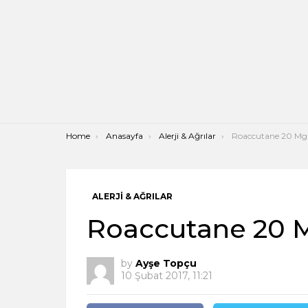
You are here:
Home
Anasayfa
Alerji & Ağrılar
Roaccutane 20 Mg
ALERJI & AĞRILAR
Roaccutane 20 
by
Ayşe Topçu
10 Şubat 2017, 11:21