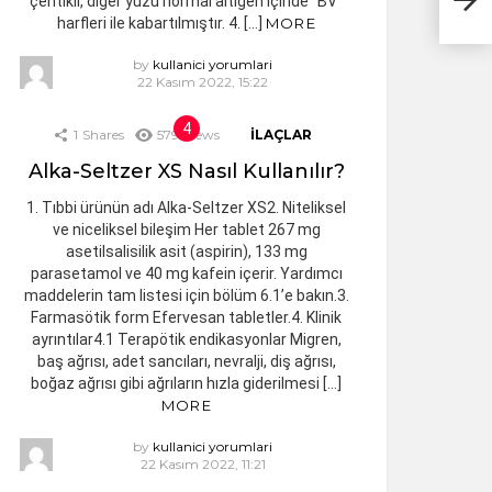
çentikli, diğer yüzü normal altıgen içinde “BV”
harfleri ile kabartılmıştır. 4. […]
MORE
by
kullanici yorumlari
22 Kasım 2022, 15:22
1
Shares
579
Views
İLAÇLAR
Alka-Seltzer XS Nasıl Kullanılır?
1. Tıbbi ürünün adı Alka-Seltzer XS2. Niteliksel
ve niceliksel bileşim Her tablet 267 mg
asetilsalisilik asit (aspirin), 133 mg
parasetamol ve 40 mg kafein içerir. Yardımcı
maddelerin tam listesi için bölüm 6.1’e bakın.3.
Farmasötik form Efervesan tabletler.4. Klinik
ayrıntılar4.1 Terapötik endikasyonlar Migren,
baş ağrısı, adet sancıları, nevralji, diş ağrısı,
boğaz ağrısı gibi ağrıların hızla giderilmesi […]
MORE
by
kullanici yorumlari
22 Kasım 2022, 11:21