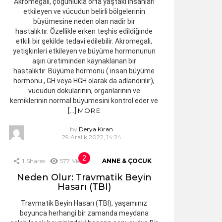
Akromegali, çoğunlukla orta yaştaki insanları
etkileyen ve vücudun belirli bölgelerinin
büyümesine neden olan nadir bir
hastalıktır. Özellikle erken teşhis edildiğinde
etkili bir şekilde tedavi edilebilir. Akromegali,
yetişkinleri etkileyen ve büyüme hormonunun
aşırı üretiminden kaynaklanan bir
hastalıktır. Büyüme hormonu ( insan büyüme
hormonu , GH veya HGH olarak da adlandırılır),
vücudun dokularının, organlarının ve
kemiklerinin normal büyümesini kontrol eder ve
[…]
MORE
by
Derya Kıran
29 Aralık 2022, 14:24
1
Shares
577
Views
ANNE & ÇOCUK
Neden Olur: Travmatik Beyin
Hasarı (TBI)
Travmatik Beyin Hasarı (TBI), yaşamınız
boyunca herhangi bir zamanda meydana