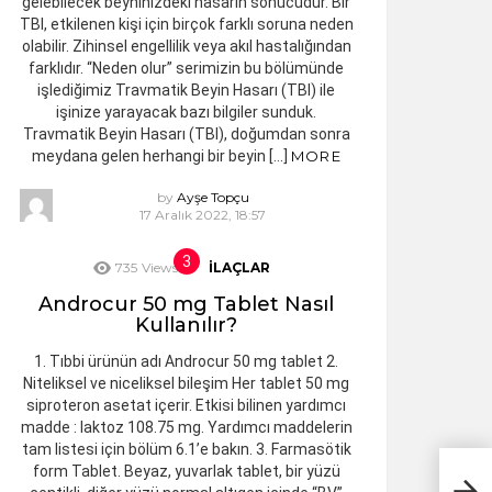
gelebilecek beyninizdeki hasarın sonucudur. Bir
TBI, etkilenen kişi için birçok farklı soruna neden
olabilir. Zihinsel engellilik veya akıl hastalığından
farklıdır. “Neden olur” serimizin bu bölümünde
işlediğimiz Travmatik Beyin Hasarı (TBI) ile
işinize yarayacak bazı bilgiler sunduk.
Travmatik Beyin Hasarı (TBI), doğumdan sonra
meydana gelen herhangi bir beyin […]
MORE
by
Ayşe Topçu
17 Aralık 2022, 18:57
735
Views
İLAÇLAR
Androcur 50 mg Tablet Nasıl
Kullanılır?
1. Tıbbi ürünün adı Androcur 50 mg tablet 2.
Niteliksel ve niceliksel bileşim Her tablet 50 mg
siproteron asetat içerir. Etkisi bilinen yardımcı
madde : laktoz 108.75 mg. Yardımcı maddelerin
tam listesi için bölüm 6.1’e bakın. 3. Farmasötik
form Tablet. Beyaz, yuvarlak tablet, bir yüzü
Cilt