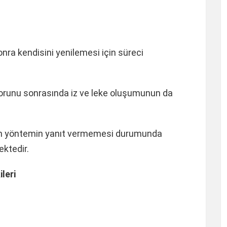
onra kendisini yenilemesi için süreci
sorunu sonrasında iz ve leke oluşumunun da
nan yöntemin yanıt vermemesi durumunda
mektedir.
leri