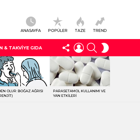
ANASAYFA
POPÜLER
TAZE
TREND
FOLLOW
LOGIN
SEARCH
SWITCH
N & TAKVIYE GIDA
US
SKIN
EN OLUR: BOĞAZ AĞRISI
PARASETAMOL KULLANIMI VE
RENJIT)
YAN ETKILERI