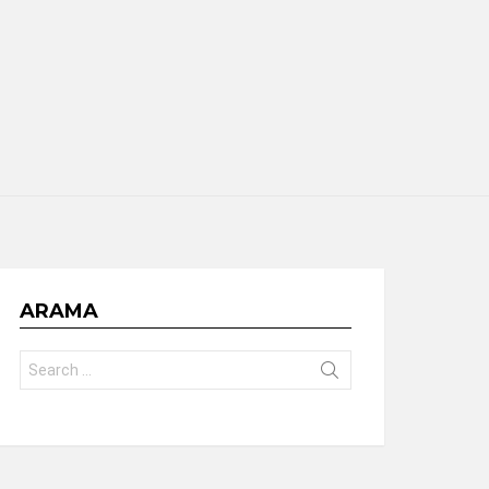
ARAMA
Search
for: