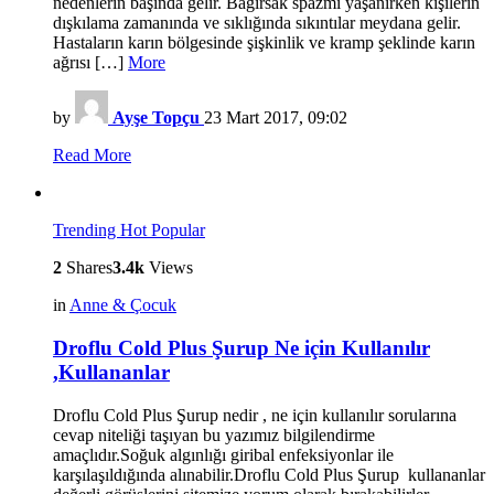
nedenlerin başında gelir. Bağırsak spazmı yaşanırken kişilerin
dışkılama zamanında ve sıklığında sıkıntılar meydana gelir.
Hastaların karın bölgesinde şişkinlik ve kramp şeklinde karın
ağrısı […]
More
by
Ayşe Topçu
23 Mart 2017, 09:02
Read More
Trending
Hot
Popular
2
Shares
3.4k
Views
in
Anne & Çocuk
Droflu Cold Plus Şurup Ne için Kullanılır
,Kullananlar
Droflu Cold Plus Şurup nedir , ne için kullanılır sorularına
cevap niteliği taşıyan bu yazımız bilgilendirme
amaçlıdır.Soğuk algınlığı giribal enfeksiyonlar ile
karşılaşıldığında alınabilir.Droflu Cold Plus Şurup kullananlar