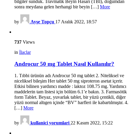
bilgiler sunduk. Travmatik Beyin Hasarı (TBI), doğumdan
sonra meydana gelen herhangi bir beyin […]
More
by
Ayşe Topçu
17 Aralık 2022, 18:57
737
Views
in
İlaçlar
Androcur 50 mg Tablet Nasıl Kullanılır?
1. Tıbbi ürünün adı Androcur 50 mg tablet 2. Niteliksel ve
niceliksel bileşim Her tablet 50 mg siproteron asetat içerir.
Etkisi bilinen yardımcı madde : laktoz 108.75 mg. Yardımcı
maddelerin tam listesi için bölüm 6.1’e bakın. 3. Farmasötik
form Tablet. Beyaz, yuvarlak tablet, bir yüzü çentikli, diğer
yüzü normal altıgen içinde “BV” harfleri ile kabartılmıştır. 4.
[…]
More
by
kullanici yorumlari
22 Kasım 2022, 15:22