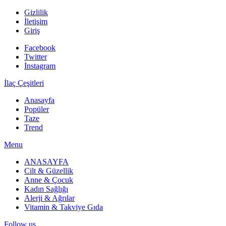
Gizlilik
İletişim
Giriş
Facebook
Twitter
İnstagram
İlaç Çeşitleri
Anasayfa
Popüler
Taze
Trend
Menu
ANASAYFA
Cilt & Güzellik
Anne & Çocuk
Kadın Sağlığı
Alerji & Ağrılar
Vitamin & Takviye Gıda
Follow us