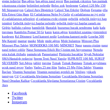
şişme tedavisi
Baş ağrısı
baş ağrısı nasıl geçer
Baş parmak çıkıntısı
baş parmak
çıkıntısına çözüm
belirtileri nelerdir
Beloc zok
beslenme
Calpol 120 Mg 150
Ml Süspansiyon
Calpol Ateş Düşürücü
Calpol Yan Etkiler
Doğum
Egzama
ella
Ella Ertesi Gün Hapı
El Çatlaklarına Neler İyi Gelir
el çatlaklarına ne iyi gelir
el çatlaklarının sebepleri
el çatlarına evde çözüm
gebelik
gebelik önleyici hap
isimleri
Gebelik önleyici haplar nelerdir
gebelik önleyici haplar zararlı mı
Göğüs
halluks valgus
hamilelik
Hastalık
huzursuz bacak sendromu
kafa
kafa
travması
Kamfolin Pomat 50 Gr
karın
karın ağrısı
kirpikleri uzatma yöntemleri
kurdeşen
Kıl Dönmesi
Lenf kanseri nedir
Lenfoma kanseri nedir
Losefar 500
Mg Kapsül
mantar
maske
Mide
mide ağrısı
Mide bulantısı
Minoset Plus
Minoset Plus Tablet
MONODOKS 100 MG
MİNOSET
Nasır
nasıra çözüm
nasır
nasıl tedavi edilir
Nasır Sorununa Etkili Bir Çözüm mü Arıyorsunuz
Neruda
orta kulak iltihabı
pamukçuk
Parasetamol
Pürüzsüz bacaklar
Siyah Noktalar
SMA Hastalığı tedavisi
Sperm Testi Nasıl Yapılır
SUPRAVİT 100 ML ŞURUP
SİLVERDİN
Sırt Ağrısı
tablet
travma
Tırnak
Tırnak Batması
Tırnak soyulması
uçuk nasıl geçer
Varles
Varles 25 mg film
Varles 25 Mg Film Tablet
Vitamin
İlaçları
Vitamin Şurupları
Vitamin şurupları gerekli mi
Vitiligo
yüksek
tansiyon
Çil
Çocuklarda Algılama Sorunları
Çocuklarda Algılama Sorunları
Nasıl Ortadan Kalkar
Çocuklarda Algılama Sorunlarına Çözüm
Çocuklarda
Ateş
Facebook
Twitter
İnstagram