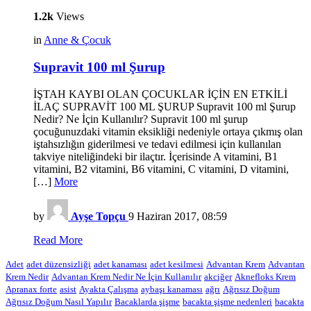
1.2k
Views
in
Anne & Çocuk
Supravit 100 ml Şurup
İŞTAH KAYBI OLAN ÇOCUKLAR İÇİN EN ETKİLİ
İLAÇ SUPRAVİT 100 ML ŞURUP Supravit 100 ml Şurup
Nedir? Ne İçin Kullanılır? Supravit 100 ml şurup
çocuğunuzdaki vitamin eksikliği nedeniyle ortaya çıkmış olan
iştahsızlığın giderilmesi ve tedavi edilmesi için kullanılan
takviye niteliğindeki bir ilaçtır. İçerisinde A vitamini, B1
vitamini, B2 vitamini, B6 vitamini, C vitamini, D vitamini,
[…]
More
by
Ayşe Topçu
9 Haziran 2017, 08:59
Read More
Adet
adet düzensizliği
adet kanaması
adet kesilmesi
Advantan Krem
Advantan
Krem Nedir
Advantan Krem Nedir Ne İçin Kullanılır
akciğer
Aknefloks Krem
Apranax forte
asist
Ayakta Çalışma
aybaşı kanaması
ağrı
Ağrısız Doğum
Ağrısız Doğum Nasıl Yapılır
Bacaklarda şişme
bacakta şişme nedenleri
bacakta