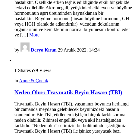
hastalıktır. Özellikle erken teşhis edildiğinde etkili bir şekilde
tedavi edilebilir. Akromegali, yetişkinleri etkileyen ve büyüme
hormonunun aşırı üretiminden kaynaklanan bir
hastalıktır. Büyüme hormonu ( insan büyüme hormonu , GH
veya HGH olarak da adlandırılır), vücudun dokularının,
organlarının ve kemiklerinin normal büyümesini kontrol eder
ve […]
More
by
Derya Kıran
29 Aralık 2022, 14:24
1
Shares
579
Views
in
Anne & Çocuk
Neden Olur: Travmatik Beyin Hasarı (TBI)
Travmatik Beyin Hasarı (TBI), yaşamınız boyunca herhangi
bir zamanda meydana gelebilecek beyninizdeki hasarın
sonucudur. Bir TBI, etkilenen kişi için birçok farklı soruna
neden olabilir. Zihinsel engellilik veya akıl hastalığından
farklıdır. “Neden olur” serimizin bu bölümünde işlediğimiz
Travmatik Beyin Hasarı (TBI) ile işinize yarayacak bazı