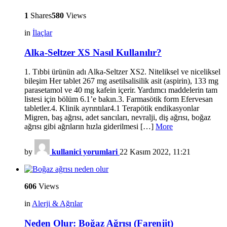
1
Shares
580
Views
in
İlaçlar
Alka-Seltzer XS Nasıl Kullanılır?
1. Tıbbi ürünün adı Alka-Seltzer XS2. Niteliksel ve niceliksel
bileşim Her tablet 267 mg asetilsalisilik asit (aspirin), 133 mg
parasetamol ve 40 mg kafein içerir. Yardımcı maddelerin tam
listesi için bölüm 6.1’e bakın.3. Farmasötik form Efervesan
tabletler.4. Klinik ayrıntılar4.1 Terapötik endikasyonlar
Migren, baş ağrısı, adet sancıları, nevralji, diş ağrısı, boğaz
ağrısı gibi ağrıların hızla giderilmesi […]
More
by
kullanici yorumlari
22 Kasım 2022, 11:21
606
Views
in
Alerji & Ağrılar
Neden Olur: Boğaz Ağrısı (Farenjit)