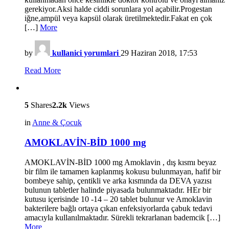
gerekiyor.Aksi halde ciddi sorunlara yol açabilir.Progestan
iğne,ampül veya kapsül olarak üretilmektedir.Fakat en çok
[…]
More
by
kullanici yorumlari
29 Haziran 2018, 17:53
Read More
5
Shares
2.2k
Views
in
Anne & Çocuk
AMOKLAVİN-BİD 1000 mg
AMOKLAVİN-BİD 1000 mg Amoklavin , dış kısmı beyaz
bir film ile tamamen kaplanmış kokusu bulunmayan, hafif bir
bombeye sahip, çentikli ve arka kısmında da DEVA yazısı
bulunun tabletler halinde piyasada bulunmaktadır. HEr bir
kutusu içerisinde 10 -14 – 20 tablet bulunur ve Amoklavin
bakterilere bağlı ortaya çıkan enfeksiyorlarda çabuk tedavi
amacıyla kullanılmaktadır. Sürekli tekrarlanan bademcik […]
More