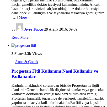
değerli görüşlerini sitemize yorum olarak bırakabilirler.
İlaçlar genellikle doktor tavsiyesi kullanılmamalıdır. Ancak
bazı tür ilaçlar evinizde alışkın olduğunuz doktor önerisiyle
daha önce kullandığımız ve faydalarını fazlasıyla gördüğünüz
[…]
More
by
Ayşe Topçu
29 Aralık 2016, 09:09
Read More
3
Shares
2.3k
Views
in
Anne & Çocuk
Progestan Fitil Kullanımı Nasıl Kullanılır ve
Kullananlar
Kadınların aklındaki sorulardan biriside Progestan ile ilgili
olanlardır.Genelde hamilelik düşüncesi olanlar veya gebe olan
kadınlara doktorların verdiği tabi bazı durumlarda verdiği
Progestan hamilelik öncesinde de verilerek hamileliği hazırlık
yapılması amacıyla kullandırılmaktadır.Bu fitil veya kapsülü
kullanmadan önce kesinlikle doktor kontrolü ve onayı almanız