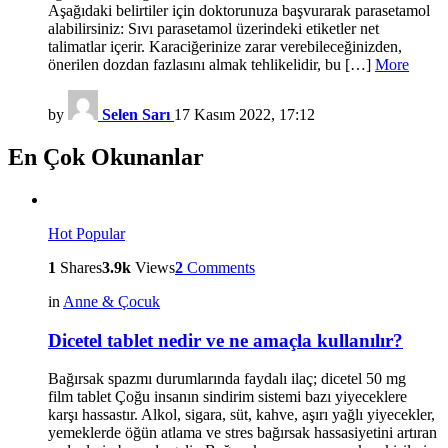
Aşağıdaki belirtiler için doktorunuza başvurarak parasetamol
alabilirsiniz: Sıvı parasetamol üzerindeki etiketler net
talimatlar içerir. Karaciğerinize zarar verebileceğinizden,
önerilen dozdan fazlasını almak tehlikelidir, bu […]
More
by
Selen Sarı
17 Kasım 2022, 17:12
En Çok Okunanlar
Hot
Popular
1
Shares
3.9k
Views
2
Comments
in
Anne & Çocuk
Dicetel tablet nedir ve ne amaçla kullanılır?
Bağırsak spazmı durumlarında faydalı ilaç; dicetel 50 mg
film tablet Çoğu insanın sindirim sistemi bazı yiyeceklere
karşı hassastır. Alkol, sigara, süt, kahve, aşırı yağlı yiyecekler,
yemeklerde öğün atlama ve stres bağırsak hassasiyetini artıran