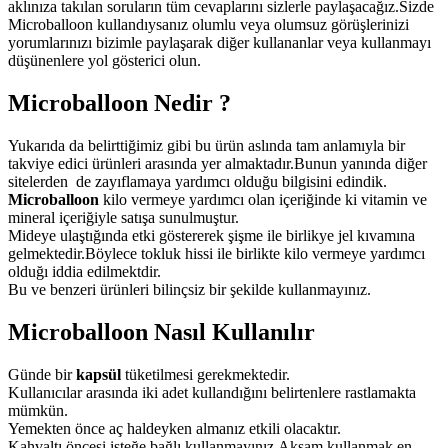
aklınıza takılan soruların tüm cevaplarını sizlerle paylaşacağız.Sizde
Microballoon kullandıysanız olumlu veya olumsuz görüşlerinizi
yorumlarınızı bizimle paylaşarak diğer kullananlar veya kullanmayı
düşünenlere yol gösterici olun.
Microballoon Nedir ?
Yukarıda da belirttiğimiz gibi bu ürün aslında tam anlamıyla bir
takviye edici ürünleri arasında yer almaktadır.Bunun yanında diğer
sitelerden de zayıflamaya yardımcı olduğu bilgisini edindik.
Microballoon
kilo vermeye yardımcı olan içeriğinde ki vitamin ve
mineral içeriğiyle satışa sunulmuştur.
Mideye ulaştığında etki göstererek şişme ile birlikye jel kıvamına
gelmektedir.Böylece tokluk hissi ile birlikte kilo vermeye yardımcı
olduğı iddia edilmektdir.
Bu ve benzeri ürünleri bilinçsiz bir şekilde kullanmayınız.
Microballoon Nasıl Kullanılır
Günde bir
kapsül
tüketilmesi gerekmektedir.
Kullanıcılar arasında iki adet kullandığını belirtenlere rastlamakta
mümkün.
Yemekten önce aç haldeyken almanız etkili olacaktır.
Kahvaltı öncesi isteğe bağlı kullanmayınız.Akşam kullanmak en