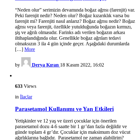
“Neden olur” serimizin devamında boğaz ağrısı (farenjit) var.
Peki farenjit nedir? Neden olur? Boğaz kızarıklık varsa bu
farenjit mi? Farenjiti nasıl anlarız? Boğaz ağrısı nedir? Boğaz
ağrısı veya farenjit, özellikle yutulduğunda boğazın kırmızı,
şiş ve ağrılı olmasıdır. Farinks adı verilen boğazın arkası
iltihaplandığında olur. Genellikle boğaz ağrıları tedavi
olmaksızın 3 ila 4 gün içinde geçer. Aşağıdaki durumlarda
[…]
More
by
Derya Kıran
18 Kasım 2022, 16:02
633
Views
in
İlaçlar
Parasetamol Kullanımı ve Yan Etkileri
Yetişkinler ve 12 yaş ve üzeri çocuklar için önerilen
parasetamol dozu 4-6 saatte bir 1 gr’dan fazla değildir ve
günde toplam 4 gr’dır. Çocuklar için maksimum doz vücut
ağırlıklarına bağlıdır. Parasetamol ne zaman alabilirim?