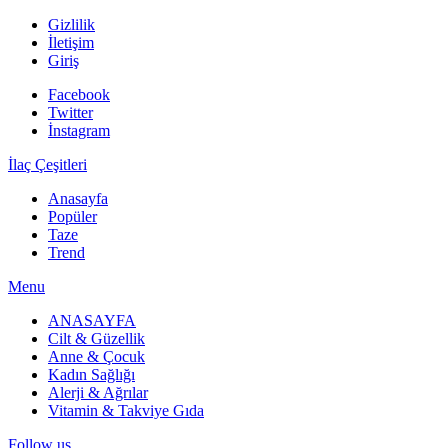
Gizlilik
İletişim
Giriş
Facebook
Twitter
İnstagram
İlaç Çeşitleri
Anasayfa
Popüler
Taze
Trend
Menu
ANASAYFA
Cilt & Güzellik
Anne & Çocuk
Kadın Sağlığı
Alerji & Ağrılar
Vitamin & Takviye Gıda
Follow us