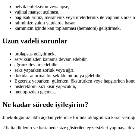
pelvik enfeksiyon veya apse,
vajinal manşet açılması,
bağırsaklarınız, mesaneniz veya üreterleriniz ile vajinanız arasın
rahminize yakın yapılarda hasar,
karnınızın içinde kan toplanması (hematom) geliştirmek.
Uzun vadeli sorunlar
prolapsus geliştirmek,
serviksinizden kanama devam edebilir,
ağrınız devam edebilir,
seks yaparken zorluk veya ağrı,
dokular anormal bir şekilde bir araya gelebilir,
Egzersiz yaparken, gülerken, öksürürken veya hapşırırken kontr
histerektomi sizi kısır yapacaktır,
menopozdan geçmek.
Ne kadar sürede iyileşirim?
Jinekologunuz tıbbi açıdan yeterince formda olduğunuza karar verdiğin
2 hafta dinlenin ve hastanede size gösterilen egzersizleri yapmaya de