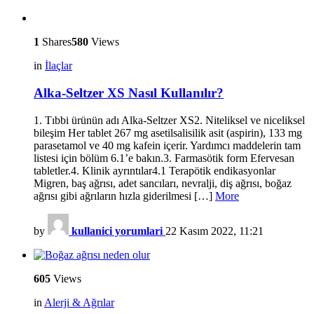
1
Shares
580
Views
in
İlaçlar
Alka-Seltzer XS Nasıl Kullanılır?
1. Tıbbi ürünün adı Alka-Seltzer XS2. Niteliksel ve niceliksel
bileşim Her tablet 267 mg asetilsalisilik asit (aspirin), 133 mg
parasetamol ve 40 mg kafein içerir. Yardımcı maddelerin tam
listesi için bölüm 6.1’e bakın.3. Farmasötik form Efervesan
tabletler.4. Klinik ayrıntılar4.1 Terapötik endikasyonlar
Migren, baş ağrısı, adet sancıları, nevralji, diş ağrısı, boğaz
ağrısı gibi ağrıların hızla giderilmesi […]
More
by
kullanici yorumlari
22 Kasım 2022, 11:21
605
Views
in
Alerji & Ağrılar