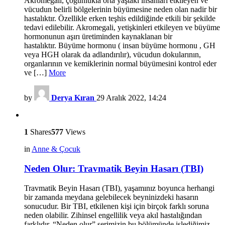
Akromegali, çoğunlukla orta yaştaki insanları etkileyen ve
vücudun belirli bölgelerinin büyümesine neden olan nadir bir
hastalıktır. Özellikle erken teşhis edildiğinde etkili bir şekilde
tedavi edilebilir. Akromegali, yetişkinleri etkileyen ve büyüme
hormonunun aşırı üretiminden kaynaklanan bir
hastalıktır. Büyüme hormonu ( insan büyüme hormonu , GH
veya HGH olarak da adlandırılır), vücudun dokularının,
organlarının ve kemiklerinin normal büyümesini kontrol eder
ve […]
More
by
Derya Kıran
29 Aralık 2022, 14:24
1
Shares
577
Views
in
Anne & Çocuk
Neden Olur: Travmatik Beyin Hasarı (TBI)
Travmatik Beyin Hasarı (TBI), yaşamınız boyunca herhangi
bir zamanda meydana gelebilecek beyninizdeki hasarın
sonucudur. Bir TBI, etkilenen kişi için birçok farklı soruna
neden olabilir. Zihinsel engellilik veya akıl hastalığından
farklıdır. “Neden olur” serimizin bu bölümünde işlediğimiz