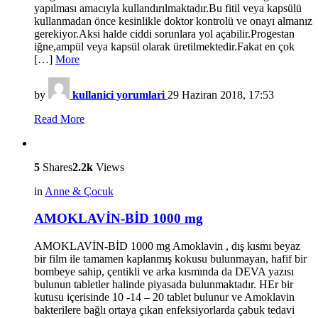
yapılması amacıyla kullandırılmaktadır.Bu fitil veya kapsülü
kullanmadan önce kesinlikle doktor kontrolü ve onayı almanız
gerekiyor.Aksi halde ciddi sorunlara yol açabilir.Progestan
iğne,ampül veya kapsül olarak üretilmektedir.Fakat en çok
[…]
More
by
kullanici yorumlari
29 Haziran 2018, 17:53
Read More
5
Shares
2.2k
Views
in
Anne & Çocuk
AMOKLAVİN-BİD 1000 mg
AMOKLAVİN-BİD 1000 mg Amoklavin , dış kısmı beyaz
bir film ile tamamen kaplanmış kokusu bulunmayan, hafif bir
bombeye sahip, çentikli ve arka kısmında da DEVA yazısı
bulunun tabletler halinde piyasada bulunmaktadır. HEr bir
kutusu içerisinde 10 -14 – 20 tablet bulunur ve Amoklavin
bakterilere bağlı ortaya çıkan enfeksiyorlarda çabuk tedavi