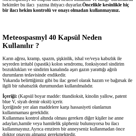
hekimler bu ilacı yazma ihtiyacı duyarlar.
Öncelikle kesinlikle hiç
bir ilacı hekim kontrolü ve onayı olmadan kullanmayınız.
Meteospasmyl 40 Kapsül Neden
Kullanılır ?
Karın ağrısı, kramp, spazm, şişkinlik, ishal ve/veya kabızlık ile
seyreden irritabl (spastik) kolon sendromu, fonksiyonel sindirim
bozuklukları ve sindirim kanalında aşırı gazın yarattığı ağrılı
durumların tedavisinde endikedir.
Yukarıda belirttiğimiz gibi bu ilac genel olarak hazım ve bağırsak ile
ilgili bir rahatsızlık durumundan kullanılmalıdır.
İçeriği:
(Kapsül boyar madde: titandioksit, kinolin yallow, patent
blue V, siyah demir oksit) içerir.
İçeriğinde yer alan maddelere karşı hassasiyeti olanlarıun
kullanmaması gereklidir.
Kullanması kontrol altında olması gereken diğer kişiler ise anne
adayları,hamile veya hamilelik şüpheniz bulunuyorsa bu ilacı
kullanmayınız.Ayrıca emziren bir anneyseniz kullanmadan önce
doktor onayını almanız gerekmektedir.