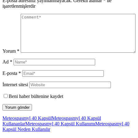
E-posta adresiniz yayınlanmayacak.
Gerekli alanlar
*
ile
işaretlenmişlerdir
Yorum
*
Ad
*
E-posta
*
İnternet sitesi
Beni haber bültenine kaydet
Meteospasmyl 40 Kapsül
Meteospasmyl 40 Kapsül
Kullananlar
Meteospasmyl 40 Kapsül Kullanımı
Meteospasmyl 40
Kapsül Neden Kullanılır