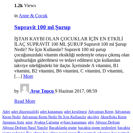
1.2k
Views
in
Anne & Çocuk
Supravit 100 ml Şurup
İŞTAH KAYBI OLAN ÇOCUKLAR İÇİN EN ETKİLİ
İLAÇ SUPRAVİT 100 ML ŞURUP Supravit 100 ml Şurup
Nedir? Ne İçin Kullanılır? Supravit 100 ml şurup
çocuğunuzdaki vitamin eksikliği nedeniyle ortaya çıkmış olan
iştahsızlığın giderilmesi ve tedavi edilmesi için kullanılan
takviye niteliğindeki bir ilaçtır. İçerisinde A vitamini, B1
vitamini, B2 vitamini, B6 vitamini, C vitamini, D vitamini,
[…]
More
by
Ayşe Topçu
9 Haziran 2017, 08:59
Read More
Adet
adet düzensizliği
adet kanaması
adet kesilmesi
Advantan Krem
Advantan
Krem Nedir
Advantan Krem Nedir Ne İçin Kullanılır
akciğer
Aknefloks Krem
Apranax forte
asist
Ayakta Çalışma
aybaşı kanaması
ağrı
Ağrısız Doğum
Ağrısız Doğum Nasıl Yapılır
Bacaklarda şişme
bacakta şişme nedenleri
bacakta
şişme tedavisi
Baş ağrısı
baş ağrısı nasıl geçer
Baş parmak çıkıntısı
baş parmak