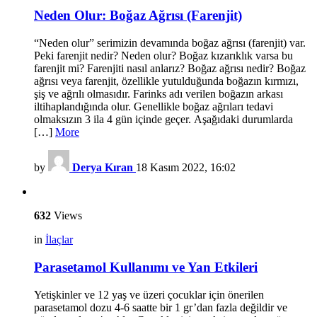
Neden Olur: Boğaz Ağrısı (Farenjit)
“Neden olur” serimizin devamında boğaz ağrısı (farenjit) var.
Peki farenjit nedir? Neden olur? Boğaz kızarıklık varsa bu
farenjit mi? Farenjiti nasıl anlarız? Boğaz ağrısı nedir? Boğaz
ağrısı veya farenjit, özellikle yutulduğunda boğazın kırmızı,
şiş ve ağrılı olmasıdır. Farinks adı verilen boğazın arkası
iltihaplandığında olur. Genellikle boğaz ağrıları tedavi
olmaksızın 3 ila 4 gün içinde geçer. Aşağıdaki durumlarda
[…]
More
by
Derya Kıran
18 Kasım 2022, 16:02
632
Views
in
İlaçlar
Parasetamol Kullanımı ve Yan Etkileri
Yetişkinler ve 12 yaş ve üzeri çocuklar için önerilen
parasetamol dozu 4-6 saatte bir 1 gr’dan fazla değildir ve