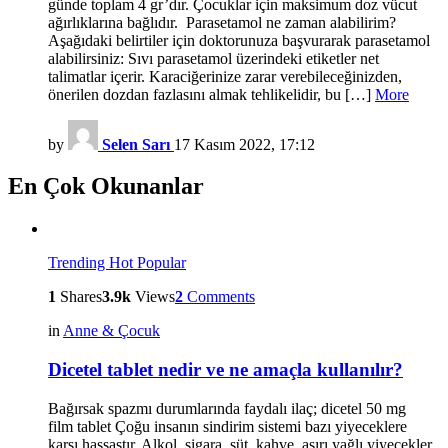
günde toplam 4 gr’dır. Çocuklar için maksimum doz vücut
ağırlıklarına bağlıdır. Parasetamol ne zaman alabilirim?
Aşağıdaki belirtiler için doktorunuza başvurarak parasetamol
alabilirsiniz: Sıvı parasetamol üzerindeki etiketler net
talimatlar içerir. Karaciğerinize zarar verebileceğinizden,
önerilen dozdan fazlasını almak tehlikelidir, bu […]
More
by
Selen Sarı
17 Kasım 2022, 17:12
En Çok Okunanlar
Trending
Hot
Popular
1
Shares
3.9k
Views
2
Comments
in
Anne & Çocuk
Dicetel tablet nedir ve ne amaçla kullanılır?
Bağırsak spazmı durumlarında faydalı ilaç; dicetel 50 mg
film tablet Çoğu insanın sindirim sistemi bazı yiyeceklere
karşı hassastır. Alkol, sigara, süt, kahve, aşırı yağlı yiyecekler,