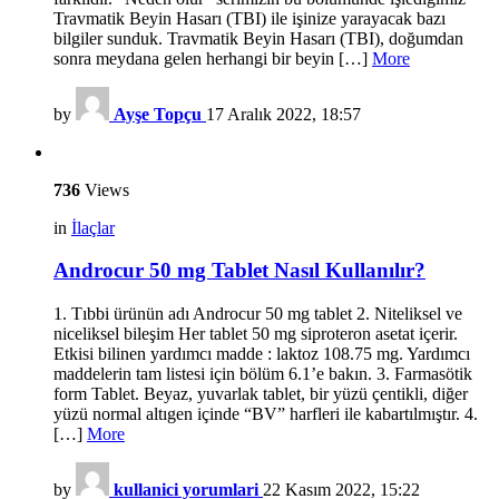
Travmatik Beyin Hasarı (TBI) ile işinize yarayacak bazı
bilgiler sunduk. Travmatik Beyin Hasarı (TBI), doğumdan
sonra meydana gelen herhangi bir beyin […]
More
by
Ayşe Topçu
17 Aralık 2022, 18:57
736
Views
in
İlaçlar
Androcur 50 mg Tablet Nasıl Kullanılır?
1. Tıbbi ürünün adı Androcur 50 mg tablet 2. Niteliksel ve
niceliksel bileşim Her tablet 50 mg siproteron asetat içerir.
Etkisi bilinen yardımcı madde : laktoz 108.75 mg. Yardımcı
maddelerin tam listesi için bölüm 6.1’e bakın. 3. Farmasötik
form Tablet. Beyaz, yuvarlak tablet, bir yüzü çentikli, diğer
yüzü normal altıgen içinde “BV” harfleri ile kabartılmıştır. 4.
[…]
More
by
kullanici yorumlari
22 Kasım 2022, 15:22