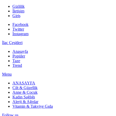
Gizlilik
İletişim
Giriş
Facebook
Twitter
İnstagram
İlaç Çeşitleri
Anasayfa
Popüler
Taze
Trend
Menu
ANASAYFA
Cilt & Güzellik
Anne & Çocuk
Kadın Sağlığı
Alerji & Ağrılar
Vitamin & Takviye Gıda
Follow us