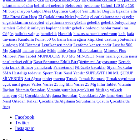
çıkıntısına çözüm
belirtileri nelerdir
Beloc zok
beslenme
Calpol 120 Mg 150
Ml Süspansiyon
Calpol Ateş Düşürücü
Calpol Yan Etkiler
Doğum
Egzama
ella
Ella Ertesi Gün Hapı
El Çatlaklarına Neler İyi Gelir
el çatlaklarına ne iyi gelir
el çatlaklarının sebepleri
el çatlarına evde çözüm
gebelik
gebelik önleyici hap
isimleri
Gebelik önleyici haplar nelerdir
gebelik önleyici haplar zararlı mı
Göğüs
halluks valgus
hamilelik
Hastalık
huzursuz bacak sendromu
kafa
kafa
travması
Kamfolin Pomat 50 Gr
karın
karın ağrısı
kirpikleri uzatma yöntemleri
kurdeşen
Kıl Dönmesi
Lenf kanseri nedir
Lenfoma kanseri nedir
Losefar 500
Mg Kapsül
mantar
maske
Mide
mide ağrısı
Mide bulantısı
Minoset Plus
Minoset Plus Tablet
MONODOKS 100 MG
MİNOSET
Nasır
nasıra çözüm
nasır
nasıl tedavi edilir
Nasır Sorununa Etkili Bir Çözüm mü Arıyorsunuz
Neruda
orta kulak iltihabı
pamukçuk
Parasetamol
Pürüzsüz bacaklar
Siyah Noktalar
SMA Hastalığı tedavisi
Sperm Testi Nasıl Yapılır
SUPRAVİT 100 ML ŞURUP
SİLVERDİN
Sırt Ağrısı
tablet
travma
Tırnak
Tırnak Batması
Tırnak soyulması
uçuk nasıl geçer
Varles
Varles 25 mg film
Varles 25 Mg Film Tablet
Vitamin
İlaçları
Vitamin Şurupları
Vitamin şurupları gerekli mi
Vitiligo
yüksek
tansiyon
Çil
Çocuklarda Algılama Sorunları
Çocuklarda Algılama Sorunları
Nasıl Ortadan Kalkar
Çocuklarda Algılama Sorunlarına Çözüm
Çocuklarda
Ateş
Facebook
Twitter
İnstagram