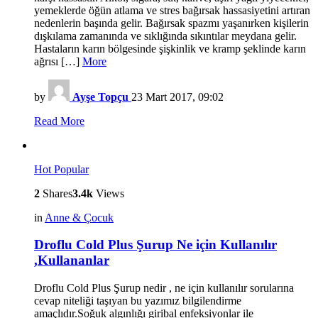
yemeklerde öğün atlama ve stres bağırsak hassasiyetini artıran
nedenlerin başında gelir. Bağırsak spazmı yaşanırken kişilerin
dışkılama zamanında ve sıklığında sıkıntılar meydana gelir.
Hastaların karın bölgesinde şişkinlik ve kramp şeklinde karın
ağrısı […]
More
by
Ayşe Topçu
23 Mart 2017, 09:02
Read More
Hot
Popular
2
Shares
3.4k
Views
in
Anne & Çocuk
Droflu Cold Plus Şurup Ne için Kullanılır
,Kullananlar
Droflu Cold Plus Şurup nedir , ne için kullanılır sorularına
cevap niteliği taşıyan bu yazımız bilgilendirme
amaçlıdır.Soğuk algınlığı giribal enfeksiyonlar ile