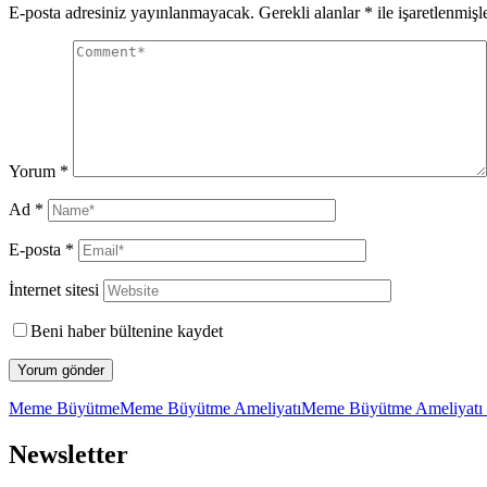
E-posta adresiniz yayınlanmayacak.
Gerekli alanlar
*
ile işaretlenmişl
Yorum
*
Ad
*
E-posta
*
İnternet sitesi
Beni haber bültenine kaydet
Meme Büyütme
Meme Büyütme Ameliyatı
Meme Büyütme Ameliyatı 
Newsletter