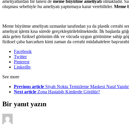
ameliyatlardan bir tanesi de
meme büyütme ameliyatı
olmaktadır. Sa
oluşması sebebiyle bu ameliyatı yaptırmaya karar verebilirler.
Meme b
Meme büyütme ameliyatı uzmanlar tarafından ya da plastik cerrahi ser
ameliyat işlemi kısa sürede gerçekleştirilebilmektedir. İlk başlarda göğ
akla gelen fiziksel görünüm dik ve vücuda uygun görünüme sahip göğü
fiziksel çaba harcarken kimi zaman da cerrahi müdahalelere başvurabil
Facebook
Twitter
Pinterest
LinkedIn
See more
Previous article
Siyah Nokta Temizleme Maskesi Nasıl Yapılır
Next article
Zona Hastalığı Kimlerde Görülür?
Bir yanıt yazın