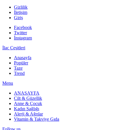
Gizlilik
İletişim
Giriş
Facebook
Twitter
İnstagram
İlaç Çeşitleri
Anasayfa
Popüler
Taze
Trend
Menu
ANASAYFA
Cilt & Güzellik
Anne & Çocuk
Kadın Sağlığı
Alerji & Ağrılar
Vitamin & Takviye Gıda
Follow us