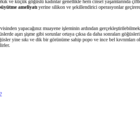
rkık ve küçük göğüslü kadınlar genellikle hem cinsel yaşamlarında çiftl
üyütme ameliyatı
yerine silikon ve şekillendirici operasyonlar geçirer
visinden yapacağınız muayene işleminin ardından gerçekleştirilebilmekt
üslerde aşırı şişme gibi sorunlar ortaya çıksa da daha sonraları göğüsler
sler yine sıkı ve dik bir görünüme sahip popo ve ince bel kıvrımları 
irler.
?