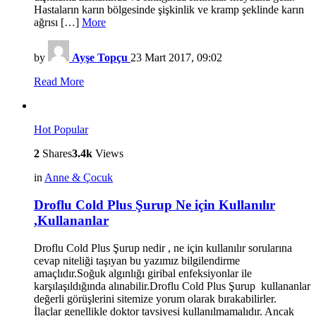
Hastaların karın bölgesinde şişkinlik ve kramp şeklinde karın
ağrısı […]
More
by
Ayşe Topçu
23 Mart 2017, 09:02
Read More
Hot
Popular
2
Shares
3.4k
Views
in
Anne & Çocuk
Droflu Cold Plus Şurup Ne için Kullanılır
,Kullananlar
Droflu Cold Plus Şurup nedir , ne için kullanılır sorularına
cevap niteliği taşıyan bu yazımız bilgilendirme
amaçlıdır.Soğuk algınlığı giribal enfeksiyonlar ile
karşılaşıldığında alınabilir.Droflu Cold Plus Şurup kullananlar
değerli görüşlerini sitemize yorum olarak bırakabilirler.
İlaçlar genellikle doktor tavsiyesi kullanılmamalıdır. Ancak