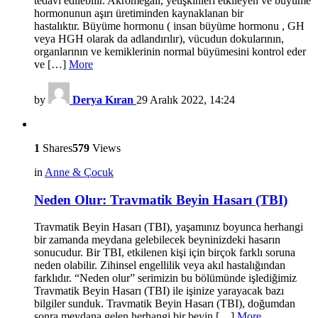
tedavi edilebilir. Akromegali, yetişkinleri etkileyen ve büyüme
hormonunun aşırı üretiminden kaynaklanan bir
hastalıktır. Büyüme hormonu ( insan büyüme hormonu , GH
veya HGH olarak da adlandırılır), vücudun dokularının,
organlarının ve kemiklerinin normal büyümesini kontrol eder
ve […]
More
by
Derya Kıran
29 Aralık 2022, 14:24
1
Shares
579
Views
in
Anne & Çocuk
Neden Olur: Travmatik Beyin Hasarı (TBI)
Travmatik Beyin Hasarı (TBI), yaşamınız boyunca herhangi
bir zamanda meydana gelebilecek beyninizdeki hasarın
sonucudur. Bir TBI, etkilenen kişi için birçok farklı soruna
neden olabilir. Zihinsel engellilik veya akıl hastalığından
farklıdır. “Neden olur” serimizin bu bölümünde işlediğimiz
Travmatik Beyin Hasarı (TBI) ile işinize yarayacak bazı
bilgiler sunduk. Travmatik Beyin Hasarı (TBI), doğumdan
sonra meydana gelen herhangi bir beyin […]
More