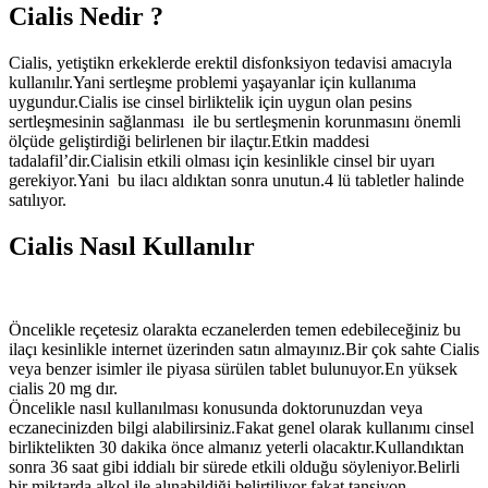
Cialis Nedir ?
Cialis, yetiştikn erkeklerde erektil disfonksiyon tedavisi amacıyla
kullanılır.Yani sertleşme problemi yaşayanlar için kullanıma
uygundur.Cialis ise cinsel birliktelik için uygun olan pesins
sertleşmesinin sağlanması ile bu sertleşmenin korunmasını önemli
ölçüde geliştirdiği belirlenen bir ilaçtır.Etkin maddesi
tadalafil’dir.Cialisin etkili olması için kesinlikle cinsel bir uyarı
gerekiyor.Yani bu ilacı aldıktan sonra unutun.4 lü tabletler halinde
satılıyor.
Cialis Nasıl Kullanılır
Öncelikle reçetesiz olarakta eczanelerden temen edebileceğiniz bu
ilaçı kesinlikle internet üzerinden satın almayınız.Bir çok sahte Cialis
veya benzer isimler ile piyasa sürülen tablet bulunuyor.En yüksek
cialis 20 mg dır.
Öncelikle nasıl kullanılması konusunda doktorunuzdan veya
eczanecinizden bilgi alabilirsiniz.Fakat genel olarak kullanımı cinsel
birliktelikten 30 dakika önce almanız yeterli olacaktır.Kullandıktan
sonra 36 saat gibi iddialı bir sürede etkili olduğu söyleniyor.Belirli
bir miktarda alkol ile alınabildiği belirtiliyor fakat tansiyon