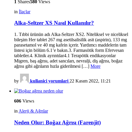
1
Shares
580
Views
in
İlaçlar
Alka-Seltzer XS Nasıl Kullanılır?
1. Tıbbi ürünün adı Alka-Seltzer XS2. Niteliksel ve niceliksel
bileşim Her tablet 267 mg asetilsalisilik asit (aspirin), 133 mg
parasetamol ve 40 mg kafein içerir. Yardımcı maddelerin tam
listesi için bölüm 6.1’e bakın.3. Farmasötik form Efervesan
tabletler.4. Klinik ayrıntılar4.1 Terapötik endikasyonlar
Migren, baş ağrısı, adet sancıları, nevralji, diş ağrısı, boğaz
ağrısı gibi ağrıların hızla giderilmesi […]
More
by
kullanici yorumlari
22 Kasım 2022, 11:21
606
Views
in
Alerji & Ağrılar
Neden Olur: Boğaz Ağrısı (Farenjit)