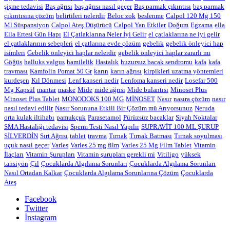
şişme tedavisi
Baş ağrısı
baş ağrısı nasıl geçer
Baş parmak çıkıntısı
baş parmak
çıkıntısına çözüm
belirtileri nelerdir
Beloc zok
beslenme
Calpol 120 Mg 150
Ml Süspansiyon
Calpol Ateş Düşürücü
Calpol Yan Etkiler
Doğum
Egzama
ella
Ella Ertesi Gün Hapı
El Çatlaklarına Neler İyi Gelir
el çatlaklarına ne iyi gelir
el çatlaklarının sebepleri
el çatlarına evde çözüm
gebelik
gebelik önleyici hap
isimleri
Gebelik önleyici haplar nelerdir
gebelik önleyici haplar zararlı mı
Göğüs
halluks valgus
hamilelik
Hastalık
huzursuz bacak sendromu
kafa
kafa
travması
Kamfolin Pomat 50 Gr
karın
karın ağrısı
kirpikleri uzatma yöntemleri
kurdeşen
Kıl Dönmesi
Lenf kanseri nedir
Lenfoma kanseri nedir
Losefar 500
Mg Kapsül
mantar
maske
Mide
mide ağrısı
Mide bulantısı
Minoset Plus
Minoset Plus Tablet
MONODOKS 100 MG
MİNOSET
Nasır
nasıra çözüm
nasır
nasıl tedavi edilir
Nasır Sorununa Etkili Bir Çözüm mü Arıyorsunuz
Neruda
orta kulak iltihabı
pamukçuk
Parasetamol
Pürüzsüz bacaklar
Siyah Noktalar
SMA Hastalığı tedavisi
Sperm Testi Nasıl Yapılır
SUPRAVİT 100 ML ŞURUP
SİLVERDİN
Sırt Ağrısı
tablet
travma
Tırnak
Tırnak Batması
Tırnak soyulması
uçuk nasıl geçer
Varles
Varles 25 mg film
Varles 25 Mg Film Tablet
Vitamin
İlaçları
Vitamin Şurupları
Vitamin şurupları gerekli mi
Vitiligo
yüksek
tansiyon
Çil
Çocuklarda Algılama Sorunları
Çocuklarda Algılama Sorunları
Nasıl Ortadan Kalkar
Çocuklarda Algılama Sorunlarına Çözüm
Çocuklarda
Ateş
Facebook
Twitter
İnstagram