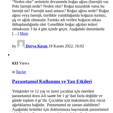
“Neden olur” serimizin devamında boğaz ağrısı (farenjit) var.
Peki farenjit nedir? Neden olur? Boğaz kızarıklık varsa bu
farenjit mi? Farenjiti nasıl anlarız? Boğaz ağrısı nedir? Boğaz
ağrısı veya farenjit, özellikle yutulduğunda boğazın kırmızı,
şiş ve ağrılı olmasıdır. Farinks adı verilen boğazın arkası
iltihaplandığında olur. Genellikle boğaz ağrıları tedavi
olmaksızın 3 ila 4 gün içinde geçer. Aşağıdaki durumlarda
[…]
More
by
Derya Kıran
18 Kasım 2022, 16:02
633
Views
in
İlaçlar
Parasetamol Kullanımı ve Yan Etkileri
Yetişkinler ve 12 yaş ve üzeri çocuklar için önerilen
parasetamol dozu 4-6 saatte bir 1 gr’dan fazla değildir ve
günde toplam 4 gr’dır. Çocuklar için maksimum doz vücut
ağırlıklarına bağlıdır. Parasetamol ne zaman alabilirim?
Aşağıdaki belirtiler için doktorunuza başvurarak parasetamol