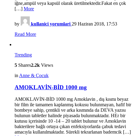
iğne,ampül veya kapsül olarak üretilmektedir.Fakat en çok
[…]
More
by
kullanici yorumlari
29 Haziran 2018, 17:53
Read More
Trending
5
Shares
2.2k
Views
in
Anne & Çocuk
AMOKLAVİN-BİD 1000 mg
AMOKLAVİN-BİD 1000 mg Amoklavin , dış kısmı beyaz
bir film ile tamamen kaplanmış kokusu bulunmayan, hafif bir
bombeye sahip, çentikli ve arka kısmında da DEVA yazısı
bulunun tabletler halinde piyasada bulunmaktadır. HEr bir
kutusu içerisinde 10 -14 – 20 tablet bulunur ve Amoklavin
bakterilere bağlı ortaya çıkan enfeksiyorlarda çabuk tedavi
amacıyla kullanılmaktadır. Sürekli tekrarlanan bademcik […]