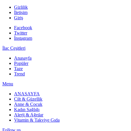
Gizlilik
İletişim
Giriş
Facebook
Twitter
İnstagram
İlaç Çeşitleri
Anasayfa
Popüler
Taze
Trend
Menu
ANASAYFA
Cilt & Güzellik
Anne & Çocuk
Kadın Sağlığı
Alerji & Ağrılar
Vitamin & Takviye Gıda
Follow us