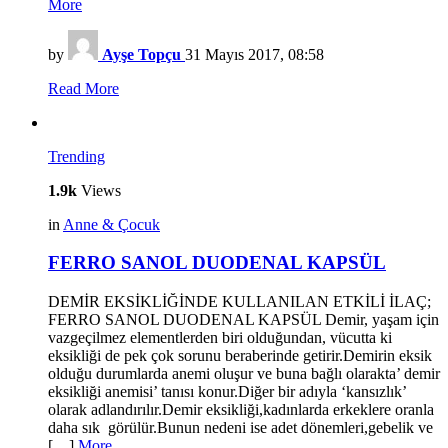
More
by
Ayşe Topçu
31 Mayıs 2017, 08:58
Read More
Trending
1.9k
Views
in
Anne & Çocuk
FERRO SANOL DUODENAL KAPSÜL
DEMİR EKSİKLİĞİNDE KULLANILAN ETKİLİ İLAÇ;
FERRO SANOL DUODENAL KAPSÜL Demir, yaşam için
vazgeçilmez elementlerden biri olduğundan, vücutta ki
eksikliği de pek çok sorunu beraberinde getirir.Demirin eksik
olduğu durumlarda anemi oluşur ve buna bağlı olarakta’ demir
eksikliği anemisi’ tanısı konur.Diğer bir adıyla ‘kansızlık’
olarak adlandırılır.Demir eksikliği,kadınlarda erkeklere oranla
daha sık görülür.Bunun nedeni ise adet dönemleri,gebelik ve
[…]
More