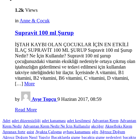
1.2k
Views
in
Anne & Çocuk
Supravit 100 ml Şurup
İŞTAH KAYBI OLAN ÇOCUKLAR İÇİN EN ETKİLİ
İLAÇ SUPRAVİT 100 ML ŞURUP Supravit 100 ml Şurup
Nedir? Ne İçin Kullanılır? Supravit 100 ml şurup
çocuğunuzdaki vitamin eksikliği nedeniyle ortaya çıkmış olan
iştahsızlığın giderilmesi ve tedavi edilmesi için kullanılan
takviye niteliğindeki bir ilaçtır. İçerisinde A vitamini, B1
vitamini, B2 vitamini, B6 vitamini, C vitamini, D vitamini,
[…]
More
by
Ayşe Topçu
9 Haziran 2017, 08:59
Read More
Adet
adet düzensizliği
adet kanaması
adet kesilmesi
Advantan Krem
Advantan
Krem Nedir
Advantan Krem Nedir Ne İçin Kullanılır
akciğer
Aknefloks Krem
Apranax forte
asist
Ayakta Çalışma
aybaşı kanaması
ağrı
Ağrısız Doğum
Ağrısız Doğum Nasıl Yapılır
Bacaklarda şişme
bacakta şişme nedenleri
bacakta