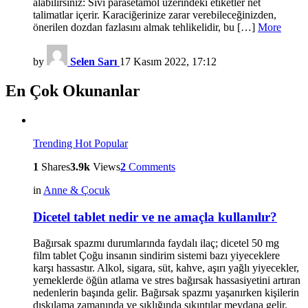
alabilirsiniz: Sıvı parasetamol üzerindeki etiketler net
talimatlar içerir. Karaciğerinize zarar verebileceğinizden,
önerilen dozdan fazlasını almak tehlikelidir, bu […]
More
by
Selen Sarı
17 Kasım 2022, 17:12
En Çok Okunanlar
Trending
Hot
Popular
1
Shares
3.9k
Views
2
Comments
in
Anne & Çocuk
Dicetel tablet nedir ve ne amaçla kullanılır?
Bağırsak spazmı durumlarında faydalı ilaç; dicetel 50 mg
film tablet Çoğu insanın sindirim sistemi bazı yiyeceklere
karşı hassastır. Alkol, sigara, süt, kahve, aşırı yağlı yiyecekler,
yemeklerde öğün atlama ve stres bağırsak hassasiyetini artıran
nedenlerin başında gelir. Bağırsak spazmı yaşanırken kişilerin
dışkılama zamanında ve sıklığında sıkıntılar meydana gelir.