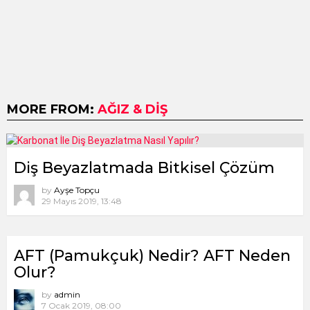
MORE FROM:
AĞIZ & DIŞ
Diş Beyazlatmada Bitkisel Çözüm
by
Ayşe Topçu
29 Mayıs 2019, 13:48
AFT (Pamukçuk) Nedir? AFT Neden
Olur?
by
admin
7 Ocak 2019, 08:00