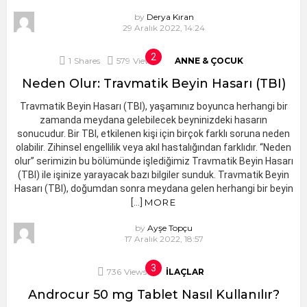
by
Derya Kıran
29 Aralık 2022, 14:24
1
Shares
579
Views
ANNE & ÇOCUK
Neden Olur: Travmatik Beyin Hasarı (TBI)
Travmatik Beyin Hasarı (TBI), yaşamınız boyunca herhangi bir
zamanda meydana gelebilecek beyninizdeki hasarın
sonucudur. Bir TBI, etkilenen kişi için birçok farklı soruna neden
olabilir. Zihinsel engellilik veya akıl hastalığından farklıdır. “Neden
olur” serimizin bu bölümünde işlediğimiz Travmatik Beyin Hasarı
(TBI) ile işinize yarayacak bazı bilgiler sunduk. Travmatik Beyin
Hasarı (TBI), doğumdan sonra meydana gelen herhangi bir beyin
[…]
MORE
by
Ayşe Topçu
17 Aralık 2022, 18:57
736
Views
İLAÇLAR
Androcur 50 mg Tablet Nasıl Kullanılır?