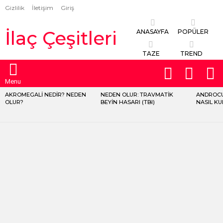
Gizlilik
İletişim
Giriş
İlaç Çeşitleri
ANASAYFA
POPÜLER
TAZE
TREND
FOLLOW
S
SWITCH
US
SKIN
Menu
AKROMEGALI NEDIR? NEDEN
NEDEN OLUR: TRAVMATIK
ANDROCU
LATEST
OLUR?
BEYIN HASARI (TBI)
NASIL KU
STORIES