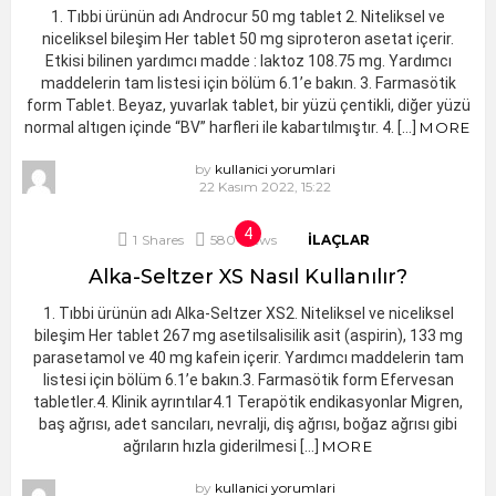
1. Tıbbi ürünün adı Androcur 50 mg tablet 2. Niteliksel ve
niceliksel bileşim Her tablet 50 mg siproteron asetat içerir.
Etkisi bilinen yardımcı madde : laktoz 108.75 mg. Yardımcı
maddelerin tam listesi için bölüm 6.1’e bakın. 3. Farmasötik
form Tablet. Beyaz, yuvarlak tablet, bir yüzü çentikli, diğer yüzü
normal altıgen içinde “BV” harfleri ile kabartılmıştır. 4. […]
MORE
by
kullanici yorumlari
22 Kasım 2022, 15:22
1
Shares
580
Views
İLAÇLAR
Alka-Seltzer XS Nasıl Kullanılır?
1. Tıbbi ürünün adı Alka-Seltzer XS2. Niteliksel ve niceliksel
bileşim Her tablet 267 mg asetilsalisilik asit (aspirin), 133 mg
parasetamol ve 40 mg kafein içerir. Yardımcı maddelerin tam
listesi için bölüm 6.1’e bakın.3. Farmasötik form Efervesan
tabletler.4. Klinik ayrıntılar4.1 Terapötik endikasyonlar Migren,
baş ağrısı, adet sancıları, nevralji, diş ağrısı, boğaz ağrısı gibi
ağrıların hızla giderilmesi […]
MORE
by
kullanici yorumlari