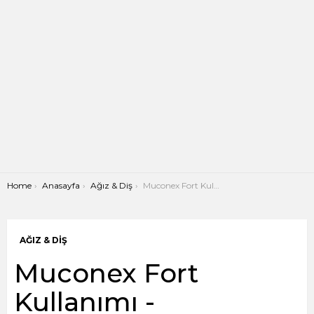
You are here:
Home
Anasayfa
Ağız & Diş
Muconex Fort Kullanımı -Kullananların Yorumları
AĞIZ & DIŞ
Muconex Fort
Kullanımı -