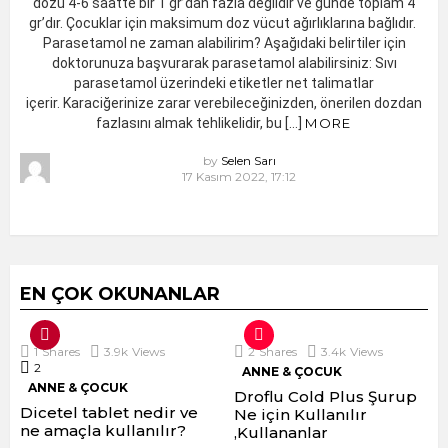
dozu 4-6 saatte bir 1 gr’dan fazla değildir ve günde toplam 4
gr’dır. Çocuklar için maksimum doz vücut ağırlıklarına bağlıdır.
Parasetamol ne zaman alabilirim? Aşağıdaki belirtiler için
doktorunuza başvurarak parasetamol alabilirsiniz: Sıvı
parasetamol üzerindeki etiketler net talimatlar
içerir. Karaciğerinize zarar verebileceğinizden, önerilen dozdan
fazlasını almak tehlikelidir, bu […]
MORE
by
Selen Sarı
17 Kasım 2022, 17:12
EN ÇOK OKUNANLAR
1
Shares
3.9k
Views
2
Shares
3.4k
Views
2
Comments
ANNE & ÇOCUK
ANNE & ÇOCUK
Droflu Cold Plus Şurup
Dicetel tablet nedir ve
Ne için Kullanılır
ne amaçla kullanılır?
,Kullananlar