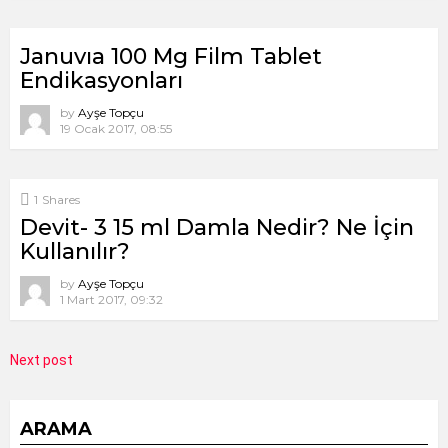
Januvıa 100 Mg Film Tablet
Endikasyonları
by
Ayşe Topçu
19 Ocak 2017, 08:55
1
Shares
Devit- 3 15 ml Damla Nedir? Ne İçin
Kullanılır?
by
Ayşe Topçu
1 Mart 2017, 09:32
Next post
ARAMA