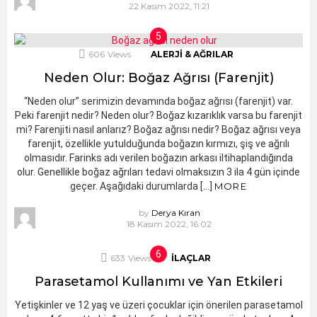
22 Kasım 2022, 11:21
606
Views
ALERJI & AĞRILAR
Neden Olur: Boğaz Ağrısı (Farenjit)
“Neden olur” serimizin devamında boğaz ağrısı (farenjit) var.
Peki farenjit nedir? Neden olur? Boğaz kızarıklık varsa bu farenjit
mi? Farenjiti nasıl anlarız? Boğaz ağrısı nedir? Boğaz ağrısı veya
farenjit, özellikle yutulduğunda boğazın kırmızı, şiş ve ağrılı
olmasıdır. Farinks adı verilen boğazın arkası iltihaplandığında
olur. Genellikle boğaz ağrıları tedavi olmaksızın 3 ila 4 gün içinde
geçer. Aşağıdaki durumlarda […]
MORE
by
Derya Kıran
18 Kasım 2022, 16:02
633
Views
İLAÇLAR
Parasetamol Kullanımı ve Yan Etkileri
Yetişkinler ve 12 yaş ve üzeri çocuklar için önerilen parasetamol