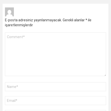
E-posta adresiniz yayınlanmayacak.
Gerekli alanlar
*
ile
işaretlenmişlerdir
Yorum
*
Ad
*
E-
posta
*