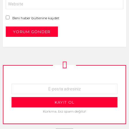
İnternet
sitesi
Beni haber bültenine kaydet
NEWSLETTER
E-
mail
adresi:
Korkma, biz spam değiliz!