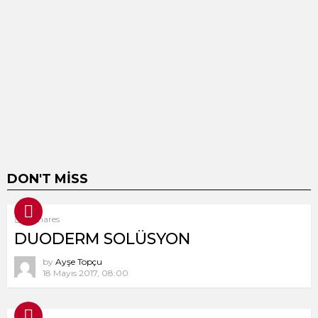
DON'T MISS
8
Shares
DUODERM SOLÜSYON
by
Ayşe Topçu
18 Mayıs 2017, 08:00