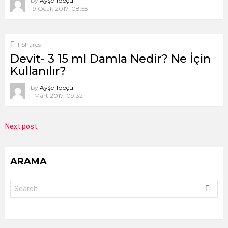
by
Ayşe Topçu
19 Ocak 2017, 08:55
1
Shares
Devit- 3 15 ml Damla Nedir? Ne İçin
Kullanılır?
by
Ayşe Topçu
1 Mart 2017, 09:32
Next post
ARAMA
Search
for: