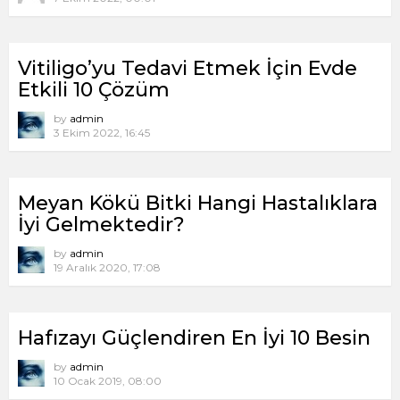
Vitiligo’yu Tedavi Etmek İçin Evde
Etkili 10 Çözüm
by
admin
3 Ekim 2022, 16:45
Meyan Kökü Bitki Hangi Hastalıklara
İyi Gelmektedir?
by
admin
19 Aralık 2020, 17:08
Hafızayı Güçlendiren En İyi 10 Besin
by
admin
10 Ocak 2019, 08:00