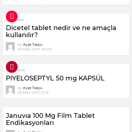
1
Shares
Dicetel tablet nedir ve ne amaçla
kullanılır?
by
Ayşe Topçu
23 Mart 2017, 09:02
8
Shares
PIYELOSEPTYL 50 mg KAPSÜL
by
Ayşe Topçu
23 Mart 2017, 12:13
Januvıa 100 Mg Film Tablet
Endikasyonları