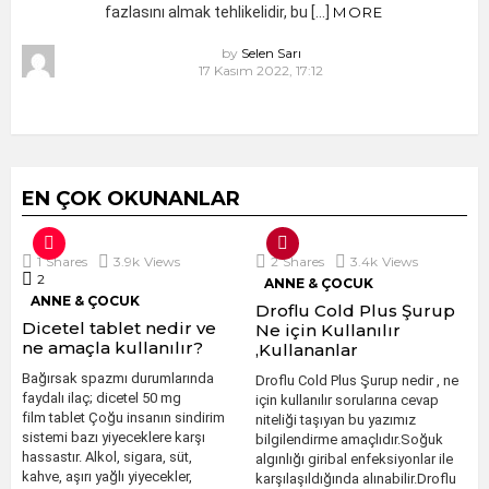
fazlasını almak tehlikelidir, bu […]
MORE
by
Selen Sarı
17 Kasım 2022, 17:12
EN ÇOK OKUNANLAR
1
Shares
3.9k
Views
2
Shares
3.4k
Views
2
Comments
ANNE & ÇOCUK
ANNE & ÇOCUK
Droflu Cold Plus Şurup
Dicetel tablet nedir ve
Ne için Kullanılır
ne amaçla kullanılır?
,Kullananlar
Bağırsak spazmı durumlarında
Droflu Cold Plus Şurup nedir , ne
faydalı ilaç; dicetel 50 mg
için kullanılır sorularına cevap
film tablet Çoğu insanın sindirim
niteliği taşıyan bu yazımız
sistemi bazı yiyeceklere karşı
bilgilendirme amaçlıdır.Soğuk
hassastır. Alkol, sigara, süt,
algınlığı giribal enfeksiyonlar ile
kahve, aşırı yağlı yiyecekler,
karşılaşıldığında alınabilir.Droflu