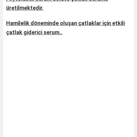
üretilmektedir.
Hamilelik döneminde oluşan çatlaklar için etkili
çatlak giderici serum..