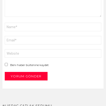
Ad
*
E-
posta
*
İnternet
sitesi
Beni haber bültenine kaydet