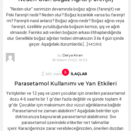
“Neden olur” serimizin devamında boğaz ağrısı (farenjit) var.
Peki farenjit nedir? Neden olur? Boğaz kızarıklık varsa bu farenjit
mi? Farenjiti nasıl anlarız? Boğaz ağrısı nedir? Boğaz ağrısı veya
farenjit, özellikle yutulduğunda boğazın kırmızı, şiş ve ağrılı
olmasıdır. Farinks adı verilen boğazın arkası iltihaplandığında
olur. Genellikle boğaz ağrıları tedavi olmaksızın 3 ila 4 gün içinde
geçer. Aşağıdaki durumlarda […]
MORE
by
Derya Kıran
18 Kasım 2022, 16:02
633
Views
İLAÇLAR
Parasetamol Kullanımı ve Yan Etkileri
Yetişkinler ve 12 yaş ve üzeri çocuklar için önerilen parasetamol
dozu 4-6 saatte bir 1 gr’dan fazla değildir ve günde toplam 4
gr’dır. Çocuklar için maksimum doz vücut ağırlıklarına bağlıdır.
Parasetamol ne zaman alabilirim? Aşağıdaki belirtiler için
doktorunuza başvurarak parasetamol alabilirsiniz: Sıvı
parasetamol üzerindeki etiketler net talimatlar
içerir. Karaciğerinize zarar verebileceğinizden, önerilen dozdan