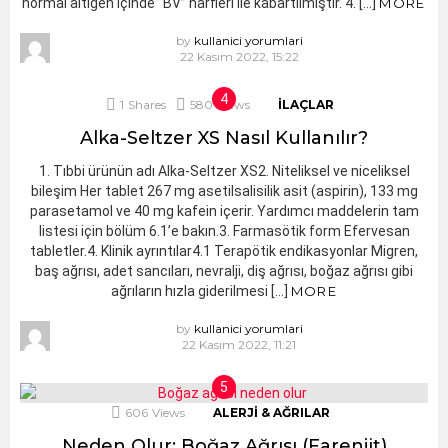
normal altıgen içinde “BV” harfleri ile kabartılmıştır. 4. […]
MORE
by
kullanici yorumlari
22 Kasım 2022, 15:22
1
Shares
580
Views
İLAÇLAR
Alka-Seltzer XS Nasıl Kullanılır?
1. Tıbbi ürünün adı Alka-Seltzer XS2. Niteliksel ve niceliksel
bileşim Her tablet 267 mg asetilsalisilik asit (aspirin), 133 mg
parasetamol ve 40 mg kafein içerir. Yardımcı maddelerin tam
listesi için bölüm 6.1’e bakın.3. Farmasötik form Efervesan
tabletler.4. Klinik ayrıntılar4.1 Terapötik endikasyonlar Migren,
baş ağrısı, adet sancıları, nevralji, diş ağrısı, boğaz ağrısı gibi
ağrıların hızla giderilmesi […]
MORE
by
kullanici yorumlari
22 Kasım 2022, 11:21
606
Views
ALERJI & AĞRILAR
Neden Olur: Boğaz Ağrısı (Farenjit)