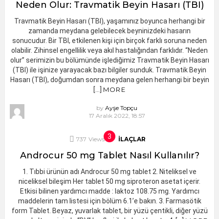
Neden Olur: Travmatik Beyin Hasarı (TBI)
Travmatik Beyin Hasarı (TBI), yaşamınız boyunca herhangi bir
zamanda meydana gelebilecek beyninizdeki hasarın
sonucudur. Bir TBI, etkilenen kişi için birçok farklı soruna neden
olabilir. Zihinsel engellilik veya akıl hastalığından farklıdır. “Neden
olur” serimizin bu bölümünde işlediğimiz Travmatik Beyin Hasarı
(TBI) ile işinize yarayacak bazı bilgiler sunduk. Travmatik Beyin
Hasarı (TBI), doğumdan sonra meydana gelen herhangi bir beyin
[…]
MORE
by
Ayşe Topçu
17 Aralık 2022, 18:57
737
Views
İLAÇLAR
Androcur 50 mg Tablet Nasıl Kullanılır?
1. Tıbbi ürünün adı Androcur 50 mg tablet 2. Niteliksel ve
niceliksel bileşim Her tablet 50 mg siproteron asetat içerir.
Etkisi bilinen yardımcı madde : laktoz 108.75 mg. Yardımcı
maddelerin tam listesi için bölüm 6.1’e bakın. 3. Farmasötik
form Tablet. Beyaz, yuvarlak tablet, bir yüzü çentikli, diğer yüzü