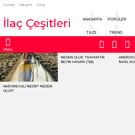
Gizlilik
İletişim
Giriş
İlaç Çeşitleri
ANASAYFA
POPÜLER
TAZE
TREND
FOLLOW
S
SWITCH
US
SKIN
Menu
NEDEN OLUR: TRAVMATIK
ANDROCU
LATEST
BEYIN HASARI (TBI)
NASIL KU
STORIES
AKROMEGALI NEDIR? NEDEN
OLUR?