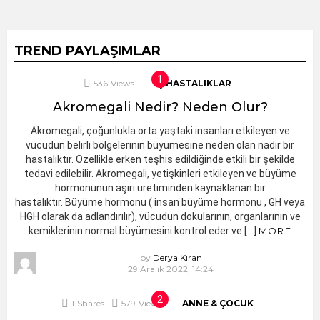
TREND PAYLAŞIMLAR
536
Views
İÇ HASTALIKLAR
Akromegali Nedir? Neden Olur?
Akromegali, çoğunlukla orta yaştaki insanları etkileyen ve
vücudun belirli bölgelerinin büyümesine neden olan nadir bir
hastalıktır. Özellikle erken teşhis edildiğinde etkili bir şekilde
tedavi edilebilir. Akromegali, yetişkinleri etkileyen ve büyüme
hormonunun aşırı üretiminden kaynaklanan bir
hastalıktır. Büyüme hormonu ( insan büyüme hormonu , GH veya
HGH olarak da adlandırılır), vücudun dokularının, organlarının ve
kemiklerinin normal büyümesini kontrol eder ve […]
MORE
by
Derya Kıran
29 Aralık 2022, 14:24
1
Shares
579
Views
ANNE & ÇOCUK