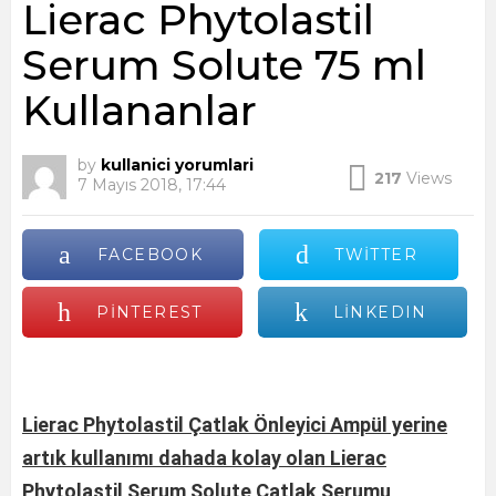
Lierac Phytolastil
Serum Solute 75 ml
Kullananlar
by
kullanici yorumlari
217
Views
7 Mayıs 2018, 17:44
FACEBOOK
TWITTER
PINTEREST
LINKEDIN
Lierac Phytolastil Çatlak Önleyici Ampül yerine
artık kullanımı dahada kolay olan Lierac
Phytolastil Serum Solute Çatlak Serumu