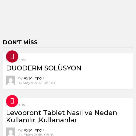
DON'T MISS
8
Shares
DUODERM SOLÜSYON
by
Ayşe Topçu
18 Mayıs 2017, 08:00
9
Shares
Levopront Tablet Nasıl ve Neden
Kullanılır ,Kullananlar
by
Ayşe Topçu
24 Ekim 2016, 08:18