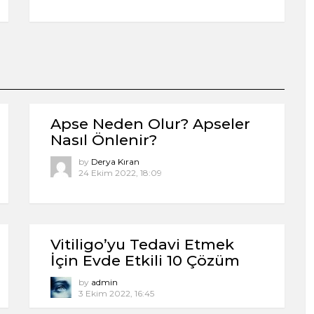
Apse Neden Olur? Apseler
Nasıl Önlenir?
by
Derya Kıran
24 Ekim 2022, 18:09
Vitiligo’yu Tedavi Etmek
İçin Evde Etkili 10 Çözüm
by
admin
3 Ekim 2022, 16:45