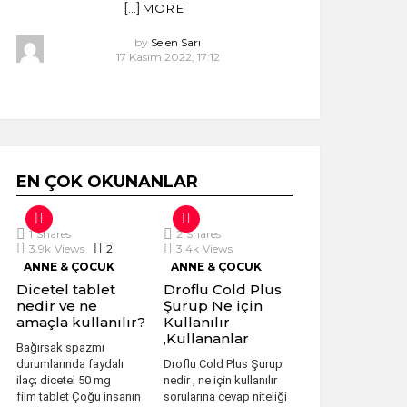
[…]
MORE
by
Selen Sarı
17 Kasım 2022, 17:12
EN ÇOK OKUNANLAR
1
Shares
2
Shares
3.9k
Views
2
Comments
3.4k
Views
ANNE & ÇOCUK
ANNE & ÇOCUK
Dicetel tablet
Droflu Cold Plus
nedir ve ne
Şurup Ne için
amaçla kullanılır?
Kullanılır
,Kullananlar
Bağırsak spazmı
durumlarında faydalı
Droflu Cold Plus Şurup
ilaç; dicetel 50 mg
nedir , ne için kullanılır
film tablet Çoğu insanın
sorularına cevap niteliği