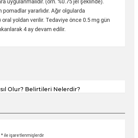
ra uygulanmalıdır. (örn. %0.75 jel şeklinde).
 pomadlar yararlıdır. Ağır olgularda
 oral yoldan verilir. Tedaviye önce 0.5 mg gün
ıkarılarak 4 ay devam edilir.
l Olur? Belirtileri Nelerdir?
r
*
ile işaretlenmişlerdir