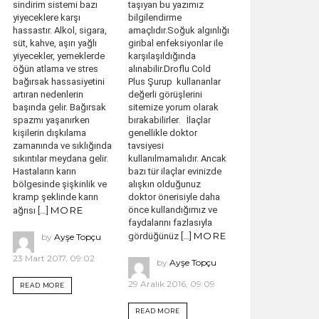
sindirim sistemi bazı
taşıyan bu yazımız
yiyeceklere karşı
bilgilendirme
hassastır. Alkol, sigara,
amaçlıdır.Soğuk algınlığı
süt, kahve, aşırı yağlı
giribal enfeksiyonlar ile
yiyecekler, yemeklerde
karşılaşıldığında
öğün atlama ve stres
alınabilir.Droflu Cold
bağırsak hassasiyetini
Plus Şurup kullananlar
artıran nedenlerin
değerli görüşlerini
başında gelir. Bağırsak
sitemize yorum olarak
spazmı yaşanırken
bırakabilirler. İlaçlar
kişilerin dışkılama
genellikle doktor
zamanında ve sıklığında
tavsiyesi
sıkıntılar meydana gelir.
kullanılmamalıdır. Ancak
Hastaların karın
bazı tür ilaçlar evinizde
bölgesinde şişkinlik ve
alışkın olduğunuz
kramp şeklinde karın
doktor önerisiyle daha
MORE
önce kullandığımız ve
ağrısı […]
faydalarını fazlasıyla
MORE
gördüğünüz […]
by
Ayşe Topçu
23 Mart 2017, 09:02
by
Ayşe Topçu
29 Aralık 2016, 09:09
READ MORE
READ MORE