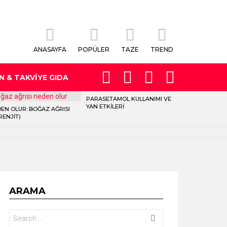
ANASAYFA
POPÜLER
TAZE
TREND
FOLLOW
LOGIN
SEARCH
SWITCH
N & TAKVIYE GIDA
US
SKIN
PARASETAMOL KULLANIMI VE
YAN ETKILERI
EN OLUR: BOĞAZ AĞRISI
RENJIT)
ARAMA
Search
for: