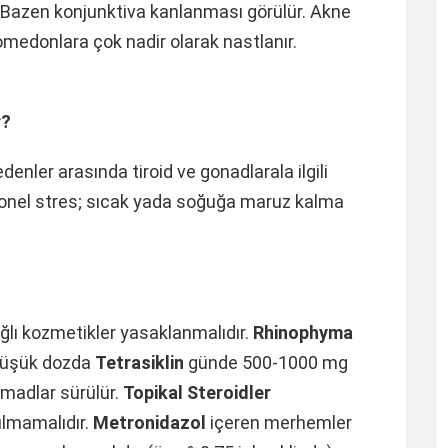
Bazen konjunktiva kanlanması görülür. Akne
 komedonlara çok nadir olarak nastlanır.
r?
enler arasında tiroid ve gonadlarala ilgili
yonel stres; sıcak yada soğuğa maruz kalma
Yağlı kozmetikler yasaklanmalıdır.
Rhinophyma
Düşük dozda
Tetrasiklin
günde 500-1000 mg
omadlar sürülür.
Topikal Steroidler
ılmamalıdır.
Metronidazol
içeren merhemler