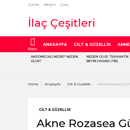
Gizlilik
İletişim
Giriş
İlaç Çeşitleri
ANASAYFA
CILT & GÜZELLIK
ANNE
Menu
AKROMEGALI NEDIR? NEDEN
NEDEN OLUR: TRAVMATIK
LATEST
OLUR?
BEYIN HASARI (TBI)
STORIES
You are here:
Home
Anasayfa
Cilt & Güzellik
Akne Rozasea Gül Hastalığı N
CILT & GÜZELLIK
Akne Rozasea Gül