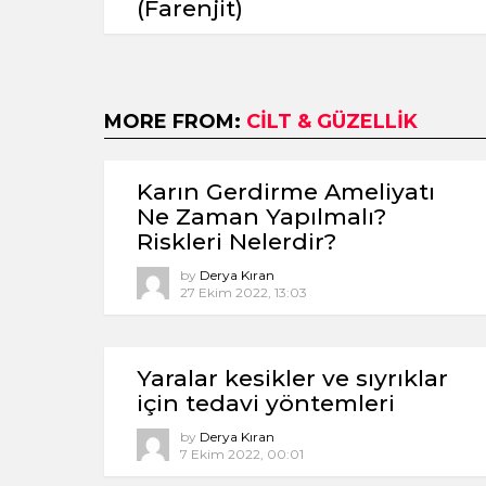
(Farenjit)
MORE FROM:
CILT & GÜZELLIK
Karın Gerdirme Ameliyatı
Ne Zaman Yapılmalı?
Riskleri Nelerdir?
by
Derya Kıran
27 Ekim 2022, 13:03
Yaralar kesikler ve sıyrıklar
için tedavi yöntemleri
by
Derya Kıran
7 Ekim 2022, 00:01