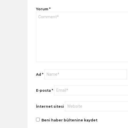
Yorum
*
Ad
*
E-posta
*
İnternet sitesi
Beni haber bültenine kaydet