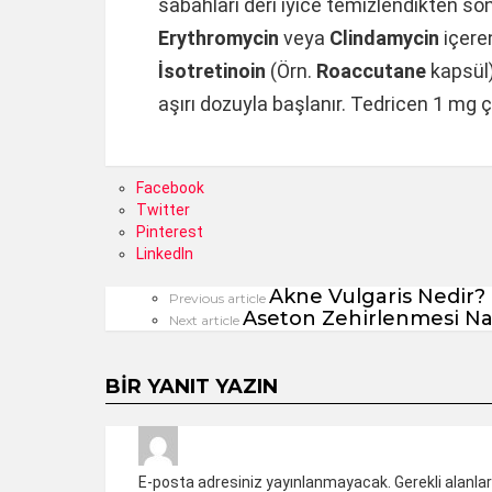
sabahları deri iyice temizlendikten son
Erythromycin
veya
Clindamycin
içeren
İsotretinoin
(Örn.
Roaccutane
kapsül)
aşırı dozuyla başlanır. Tedricen 1 mg ç
Facebook
Twitter
Pinterest
LinkedIn
Akne Vulgaris Nedir?
See
Previous article
Aseton Zehirlenmesi Nası
more
Next article
BIR YANIT YAZIN
E-posta adresiniz yayınlanmayacak.
Gerekli alanla