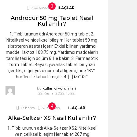
734
Views
İLAÇLAR
Androcur 50 mg Tablet Nasıl
Kullanılır?
1. Tıbbi ürünün adı Androcur 50 mg tablet 2.
Niteliksel ve niceliksel bileşim Her tablet 50 mg
siproteron asetat içerir. Etkisi bilinen yardımcı
madde : laktoz 108.75 mg. Yardımcı maddelerin
tam listesi için bölüm 6.1’e bakın. 3. Farmasötik
form Tablet. Beyaz, yuvarlak tablet, bir yüzü
çentikli, diğer yüzü normal altıgen içinde “BV”
harfleri ile kabartılmıştır. 4. […]
MORE
by
kullanici yorumlari
22 Kasım 2022, 15:22
1
Shares
578
Views
İLAÇLAR
Alka-Seltzer XS Nasıl Kullanılır?
1. Tıbbi ürünün adı Alka-Seltzer XS2. Niteliksel
ve niceliksel bileşim Her tablet 267 mg