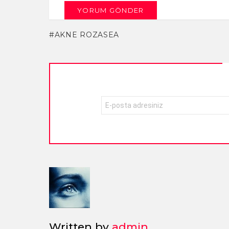
AKNE ROZASEA
NEWSLETTER
E-
mail
adresi:
Written by
admin