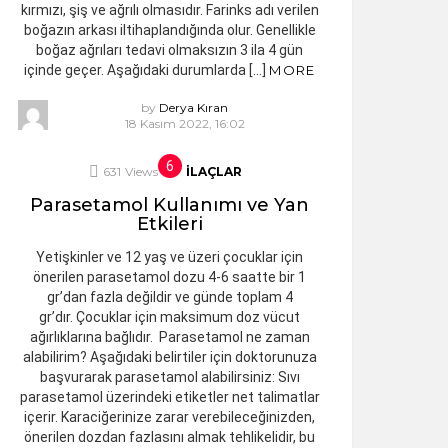
kırmızı, şiş ve ağrılı olmasıdır. Farinks adı verilen
boğazın arkası iltihaplandığında olur. Genellikle
boğaz ağrıları tedavi olmaksızın 3 ila 4 gün
içinde geçer. Aşağıdaki durumlarda […]
MORE
by
Derya Kıran
18 Kasım 2022, 16:02
631
Views
İLAÇLAR
Parasetamol Kullanımı ve Yan
Etkileri
Yetişkinler ve 12 yaş ve üzeri çocuklar için
önerilen parasetamol dozu 4-6 saatte bir 1
gr’dan fazla değildir ve günde toplam 4
gr’dır. Çocuklar için maksimum doz vücut
ağırlıklarına bağlıdır. Parasetamol ne zaman
alabilirim? Aşağıdaki belirtiler için doktorunuza
başvurarak parasetamol alabilirsiniz: Sıvı
parasetamol üzerindeki etiketler net talimatlar
içerir. Karaciğerinize zarar verebileceğinizden,
önerilen dozdan fazlasını almak tehlikelidir, bu