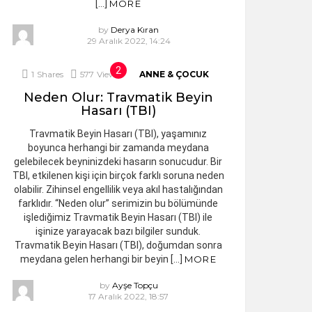
[…]
MORE
by
Derya Kıran
29 Aralık 2022, 14:24
1
Shares
577
Views
ANNE & ÇOCUK
Neden Olur: Travmatik Beyin
Hasarı (TBI)
Travmatik Beyin Hasarı (TBI), yaşamınız
boyunca herhangi bir zamanda meydana
gelebilecek beyninizdeki hasarın sonucudur. Bir
TBI, etkilenen kişi için birçok farklı soruna neden
olabilir. Zihinsel engellilik veya akıl hastalığından
farklıdır. “Neden olur” serimizin bu bölümünde
işlediğimiz Travmatik Beyin Hasarı (TBI) ile
işinize yarayacak bazı bilgiler sunduk.
Travmatik Beyin Hasarı (TBI), doğumdan sonra
meydana gelen herhangi bir beyin […]
MORE
by
Ayşe Topçu
17 Aralık 2022, 18:57