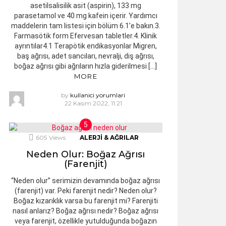
asetilsalisilik asit (aspirin), 133 mg
parasetamol ve 40 mg kafein içerir. Yardımcı
maddelerin tam listesi için bölüm 6.1’e bakın.3.
Farmasötik form Efervesan tabletler.4. Klinik
ayrıntılar4.1 Terapötik endikasyonlar Migren,
baş ağrısı, adet sancıları, nevralji, diş ağrısı,
boğaz ağrısı gibi ağrıların hızla giderilmesi […]
MORE
by
kullanici yorumlari
22 Kasım 2022, 11:21
605
Views
ALERJI & AĞRILAR
Neden Olur: Boğaz Ağrısı
(Farenjit)
“Neden olur” serimizin devamında boğaz ağrısı
(farenjit) var. Peki farenjit nedir? Neden olur?
Boğaz kızarıklık varsa bu farenjit mi? Farenjiti
nasıl anlarız? Boğaz ağrısı nedir? Boğaz ağrısı
veya farenjit, özellikle yutulduğunda boğazın