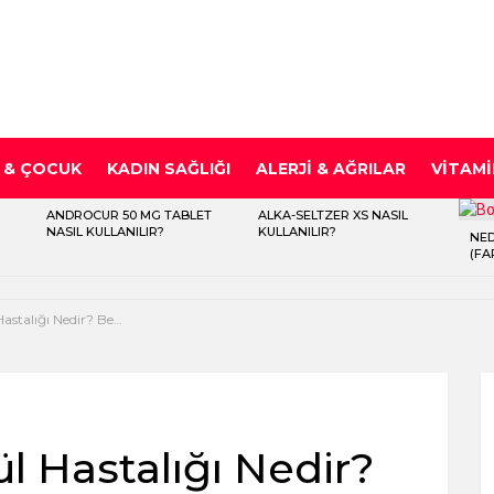
 & ÇOCUK
KADIN SAĞLIĞI
ALERJI & AĞRILAR
VITAMI
ANDROCUR 50 MG TABLET
ALKA-SELTZER XS NASIL
NASIL KULLANILIR?
KULLANILIR?
NED
(FA
edir? Belirtileri Nelerdir?
 Hastalığı Nedir?