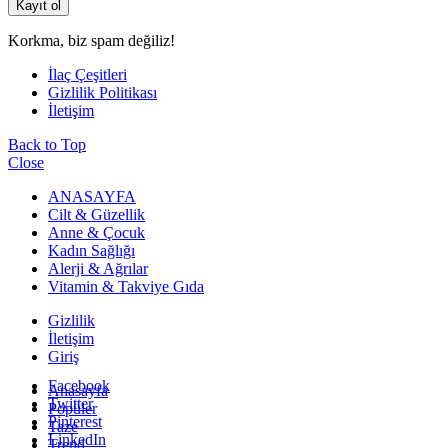
Korkma, biz spam değiliz!
İlaç Çeşitleri
Gizlilik Politikası
İletişim
Back to Top
Close
ANASAYFA
Cilt & Güzellik
Anne & Çocuk
Kadın Sağlığı
Alerji & Ağrılar
Vitamin & Takviye Gıda
Gizlilik
İletişim
Giriş
Facebook
Anasayfa
Twitter
Popüler
Pinterest
Taze
LinkedIn
Trend