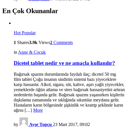
En Çok Okunanlar
Hot
Popular
1
Shares
3.9k
Views
2
Comments
in
Anne & Çocuk
Dicetel tablet nedir ve ne amaçla kullanılır?
Bağırsak spazmı durumlarında faydalı ilaç; dicetel 50 mg
film tablet Çoğu insanın sindirim sistemi bazı yiyeceklere
karşı hassastır. Alkol, sigara, süt, kahve, aşırı yağlı yiyecekler,
yemeklerde öğün atlama ve stres bağırsak hassasiyetini artıran
nedenlerin başında gelir. Bağırsak spazmı yaşanırken kişilerin
dışkılama zamanında ve sıklığında sıkıntılar meydana gelir.
Hastaların karın bölgesinde şişkinlik ve kramp şeklinde karın
ağrısı […]
More
by
Ayşe Topçu
23 Mart 2017, 09:02