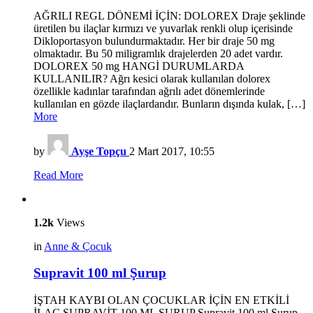
AĞRILI REGL DÖNEMİ İÇİN: DOLOREX Draje şeklinde
üretilen bu ilaçlar kırmızı ve yuvarlak renkli olup içerisinde
Dikloportasyon bulundurmaktadır. Her bir draje 50 mg
olmaktadır. Bu 50 miligramlık drajelerden 20 adet vardır.
DOLOREX 50 mg HANGİ DURUMLARDA
KULLANILIR? Ağrı kesici olarak kullanılan dolorex
özellikle kadınlar tarafından ağrılı adet dönemlerinde
kullanılan en gözde ilaçlardandır. Bunların dışında kulak, […]
More
by
Ayşe Topçu
2 Mart 2017, 10:55
Read More
1.2k
Views
in
Anne & Çocuk
Supravit 100 ml Şurup
İŞTAH KAYBI OLAN ÇOCUKLAR İÇİN EN ETKİLİ
İLAÇ SUPRAVİT 100 ML ŞURUP Supravit 100 ml Şurup