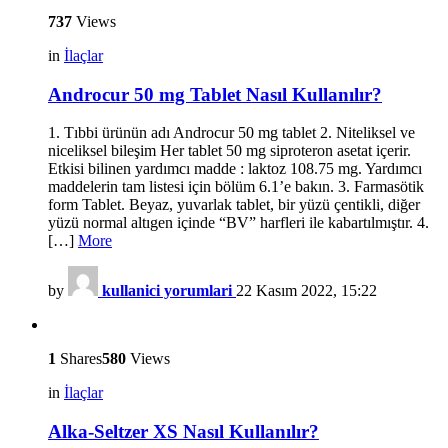
737
Views
in
İlaçlar
Androcur 50 mg Tablet Nasıl Kullanılır?
1. Tıbbi ürünün adı Androcur 50 mg tablet 2. Niteliksel ve
niceliksel bileşim Her tablet 50 mg siproteron asetat içerir.
Etkisi bilinen yardımcı madde : laktoz 108.75 mg. Yardımcı
maddelerin tam listesi için bölüm 6.1’e bakın. 3. Farmasötik
form Tablet. Beyaz, yuvarlak tablet, bir yüzü çentikli, diğer
yüzü normal altıgen içinde “BV” harfleri ile kabartılmıştır. 4.
[…]
More
by
kullanici yorumlari
22 Kasım 2022, 15:22
1
Shares
580
Views
in
İlaçlar
Alka-Seltzer XS Nasıl Kullanılır?