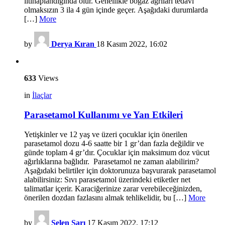
iltihaplandığında olur. Genellikle boğaz ağrıları tedavi
olmaksızın 3 ila 4 gün içinde geçer. Aşağıdaki durumlarda
[…]
More
by
Derya Kıran
18 Kasım 2022, 16:02
633
Views
in
İlaçlar
Parasetamol Kullanımı ve Yan Etkileri
Yetişkinler ve 12 yaş ve üzeri çocuklar için önerilen
parasetamol dozu 4-6 saatte bir 1 gr’dan fazla değildir ve
günde toplam 4 gr’dır. Çocuklar için maksimum doz vücut
ağırlıklarına bağlıdır. Parasetamol ne zaman alabilirim?
Aşağıdaki belirtiler için doktorunuza başvurarak parasetamol
alabilirsiniz: Sıvı parasetamol üzerindeki etiketler net
talimatlar içerir. Karaciğerinize zarar verebileceğinizden,
önerilen dozdan fazlasını almak tehlikelidir, bu […]
More
by
Selen Sarı
17 Kasım 2022, 17:12