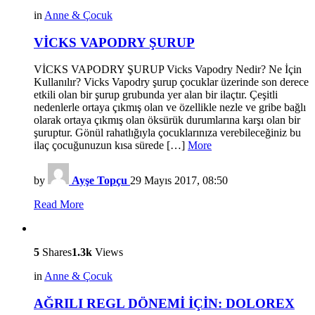
in
Anne & Çocuk
VİCKS VAPODRY ŞURUP
VİCKS VAPODRY ŞURUP Vicks Vapodry Nedir? Ne İçin
Kullanılır? Vicks Vapodry şurup çocuklar üzerinde son derece
etkili olan bir şurup grubunda yer alan bir ilaçtır. Çeşitli
nedenlerle ortaya çıkmış olan ve özellikle nezle ve gribe bağlı
olarak ortaya çıkmış olan öksürük durumlarına karşı olan bir
şuruptur. Gönül rahatlığıyla çocuklarınıza verebileceğiniz bu
ilaç çocuğunuzun kısa sürede […]
More
by
Ayşe Topçu
29 Mayıs 2017, 08:50
Read More
5
Shares
1.3k
Views
in
Anne & Çocuk
AĞRILI REGL DÖNEMİ İÇİN: DOLOREX