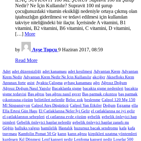
Nedir? Ne İçin Kullanılır? Supravit 100 ml şurup
çocuğunuzdaki vitamin eksikliği nedeniyle ortaya çıkmış olan
iştahsızlığın giderilmesi ve tedavi edilmesi için kullanılan
takviye niteliğindeki bir ilaçtır. İçerisinde A vitamini, B1
vitamini, B2 vitamini, B6 vitamini, C vitamini, D vitamini,
[…]
More
by
Ayşe Topçu
9 Haziran 2017, 08:59
Read More
Adet
adet düzensizliği
adet kanaması
adet kesilmesi
Advantan Krem
Advantan
Krem Nedir
Advantan Krem Nedir Ne İçin Kullanılır
akciğer
Aknefloks Krem
Apranax forte
asist
Ayakta Çalışma
aybaşı kanaması
ağrı
Ağrısız Doğum
Ağrısız Doğum Nasıl Yapılır
Bacaklarda şişme
bacakta şişme nedenleri
bacakta
şişme tedavisi
Baş ağrısı
baş ağrısı nasıl geçer
Baş parmak çıkıntısı
baş parmak
çıkıntısına çözüm
belirtileri nelerdir
Beloc zok
beslenme
Calpol 120 Mg 150
Ml Süspansiyon
Calpol Ateş Düşürücü
Calpol Yan Etkiler
Doğum
Egzama
ella
Ella Ertesi Gün Hapı
El Çatlaklarına Neler İyi Gelir
el çatlaklarına ne iyi gelir
el çatlaklarının sebepleri
el çatlarına evde çözüm
gebelik
gebelik önleyici hap
isimleri
Gebelik önleyici haplar nelerdir
gebelik önleyici haplar zararlı mı
Göğüs
halluks valgus
hamilelik
Hastalık
huzursuz bacak sendromu
kafa
kafa
travması
Kamfolin Pomat 50 Gr
karın
karın ağrısı
kirpikleri uzatma yöntemleri
kurdeşen
Kıl Dönmesi
Lenf kanseri nedir
Lenfoma kanseri nedir
Losefar 500