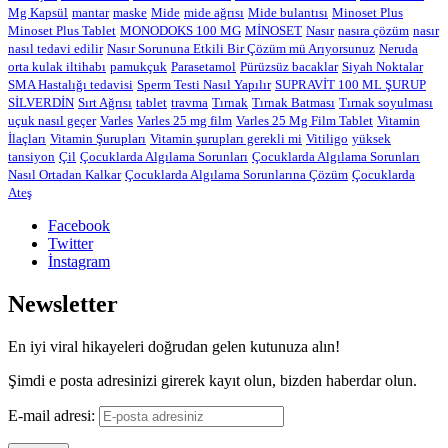
Mg Kapsül
mantar
maske
Mide
mide ağrısı
Mide bulantısı
Minoset Plus
Minoset Plus Tablet
MONODOKS 100 MG
MİNOSET
Nasır
nasıra çözüm
nasır
nasıl tedavi edilir
Nasır Sorununa Etkili Bir Çözüm mü Arıyorsunuz
Neruda
orta kulak iltihabı
pamukçuk
Parasetamol
Pürüzsüz bacaklar
Siyah Noktalar
SMA Hastalığı tedavisi
Sperm Testi Nasıl Yapılır
SUPRAVİT 100 ML ŞURUP
SİLVERDİN
Sırt Ağrısı
tablet
travma
Tırnak
Tırnak Batması
Tırnak soyulması
uçuk nasıl geçer
Varles
Varles 25 mg film
Varles 25 Mg Film Tablet
Vitamin
İlaçları
Vitamin Şurupları
Vitamin şurupları gerekli mi
Vitiligo
yüksek
tansiyon
Çil
Çocuklarda Algılama Sorunları
Çocuklarda Algılama Sorunları
Nasıl Ortadan Kalkar
Çocuklarda Algılama Sorunlarına Çözüm
Çocuklarda
Ateş
Facebook
Twitter
İnstagram
Newsletter
En iyi viral hikayeleri doğrudan gelen kutunuza alın!
Şimdi e posta adresinizi girerek kayıt olun, bizden haberdar olun.
E-mail adresi: