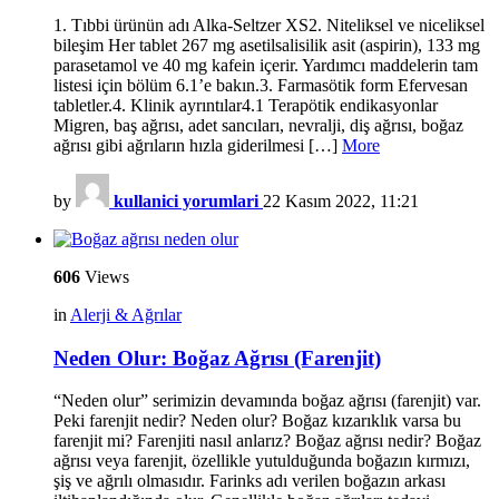
1. Tıbbi ürünün adı Alka-Seltzer XS2. Niteliksel ve niceliksel
bileşim Her tablet 267 mg asetilsalisilik asit (aspirin), 133 mg
parasetamol ve 40 mg kafein içerir. Yardımcı maddelerin tam
listesi için bölüm 6.1’e bakın.3. Farmasötik form Efervesan
tabletler.4. Klinik ayrıntılar4.1 Terapötik endikasyonlar
Migren, baş ağrısı, adet sancıları, nevralji, diş ağrısı, boğaz
ağrısı gibi ağrıların hızla giderilmesi […]
More
by
kullanici yorumlari
22 Kasım 2022, 11:21
606
Views
in
Alerji & Ağrılar
Neden Olur: Boğaz Ağrısı (Farenjit)
“Neden olur” serimizin devamında boğaz ağrısı (farenjit) var.
Peki farenjit nedir? Neden olur? Boğaz kızarıklık varsa bu
farenjit mi? Farenjiti nasıl anlarız? Boğaz ağrısı nedir? Boğaz
ağrısı veya farenjit, özellikle yutulduğunda boğazın kırmızı,
şiş ve ağrılı olmasıdır. Farinks adı verilen boğazın arkası