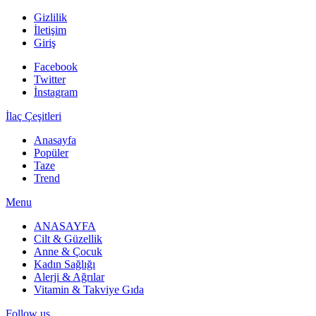
Gizlilik
İletişim
Giriş
Facebook
Twitter
İnstagram
İlaç Çeşitleri
Anasayfa
Popüler
Taze
Trend
Menu
ANASAYFA
Cilt & Güzellik
Anne & Çocuk
Kadın Sağlığı
Alerji & Ağrılar
Vitamin & Takviye Gıda
Follow us