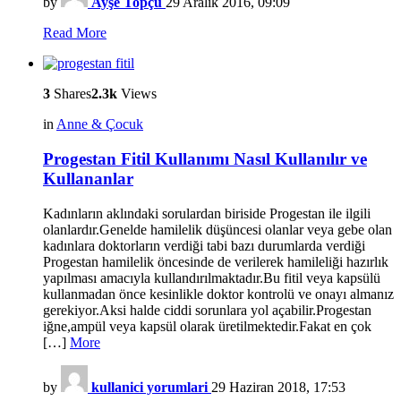
by
Ayşe Topçu
29 Aralık 2016, 09:09
Read More
3
Shares
2.3k
Views
in
Anne & Çocuk
Progestan Fitil Kullanımı Nasıl Kullanılır ve
Kullananlar
Kadınların aklındaki sorulardan biriside Progestan ile ilgili
olanlardır.Genelde hamilelik düşüncesi olanlar veya gebe olan
kadınlara doktorların verdiği tabi bazı durumlarda verdiği
Progestan hamilelik öncesinde de verilerek hamileliği hazırlık
yapılması amacıyla kullandırılmaktadır.Bu fitil veya kapsülü
kullanmadan önce kesinlikle doktor kontrolü ve onayı almanız
gerekiyor.Aksi halde ciddi sorunlara yol açabilir.Progestan
iğne,ampül veya kapsül olarak üretilmektedir.Fakat en çok
[…]
More
by
kullanici yorumlari
29 Haziran 2018, 17:53