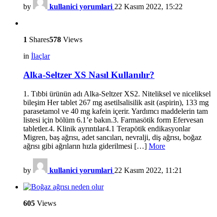
by
kullanici yorumlari
22 Kasım 2022, 15:22
1
Shares
578
Views
in
İlaçlar
Alka-Seltzer XS Nasıl Kullanılır?
1. Tıbbi ürünün adı Alka-Seltzer XS2. Niteliksel ve niceliksel
bileşim Her tablet 267 mg asetilsalisilik asit (aspirin), 133 mg
parasetamol ve 40 mg kafein içerir. Yardımcı maddelerin tam
listesi için bölüm 6.1’e bakın.3. Farmasötik form Efervesan
tabletler.4. Klinik ayrıntılar4.1 Terapötik endikasyonlar
Migren, baş ağrısı, adet sancıları, nevralji, diş ağrısı, boğaz
ağrısı gibi ağrıların hızla giderilmesi […]
More
by
kullanici yorumlari
22 Kasım 2022, 11:21
605
Views