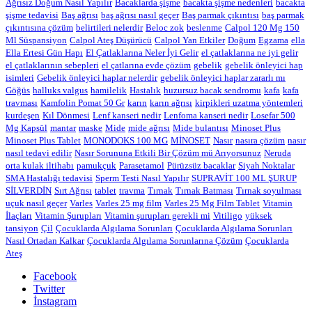
Ağrısız Doğum Nasıl Yapılır
Bacaklarda şişme
bacakta şişme nedenleri
bacakta
şişme tedavisi
Baş ağrısı
baş ağrısı nasıl geçer
Baş parmak çıkıntısı
baş parmak
çıkıntısına çözüm
belirtileri nelerdir
Beloc zok
beslenme
Calpol 120 Mg 150
Ml Süspansiyon
Calpol Ateş Düşürücü
Calpol Yan Etkiler
Doğum
Egzama
ella
Ella Ertesi Gün Hapı
El Çatlaklarına Neler İyi Gelir
el çatlaklarına ne iyi gelir
el çatlaklarının sebepleri
el çatlarına evde çözüm
gebelik
gebelik önleyici hap
isimleri
Gebelik önleyici haplar nelerdir
gebelik önleyici haplar zararlı mı
Göğüs
halluks valgus
hamilelik
Hastalık
huzursuz bacak sendromu
kafa
kafa
travması
Kamfolin Pomat 50 Gr
karın
karın ağrısı
kirpikleri uzatma yöntemleri
kurdeşen
Kıl Dönmesi
Lenf kanseri nedir
Lenfoma kanseri nedir
Losefar 500
Mg Kapsül
mantar
maske
Mide
mide ağrısı
Mide bulantısı
Minoset Plus
Minoset Plus Tablet
MONODOKS 100 MG
MİNOSET
Nasır
nasıra çözüm
nasır
nasıl tedavi edilir
Nasır Sorununa Etkili Bir Çözüm mü Arıyorsunuz
Neruda
orta kulak iltihabı
pamukçuk
Parasetamol
Pürüzsüz bacaklar
Siyah Noktalar
SMA Hastalığı tedavisi
Sperm Testi Nasıl Yapılır
SUPRAVİT 100 ML ŞURUP
SİLVERDİN
Sırt Ağrısı
tablet
travma
Tırnak
Tırnak Batması
Tırnak soyulması
uçuk nasıl geçer
Varles
Varles 25 mg film
Varles 25 Mg Film Tablet
Vitamin
İlaçları
Vitamin Şurupları
Vitamin şurupları gerekli mi
Vitiligo
yüksek
tansiyon
Çil
Çocuklarda Algılama Sorunları
Çocuklarda Algılama Sorunları
Nasıl Ortadan Kalkar
Çocuklarda Algılama Sorunlarına Çözüm
Çocuklarda
Ateş
Facebook
Twitter
İnstagram