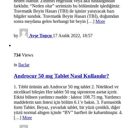
neden olabilir. Zihinsel engellilik veya akıl hastalığından
farklıdır. “Neden olur” serimizin bu bölümünde işlediğimiz
Travmatik Beyin Hasarı (TBI) ile işinize yarayacak bazı
bilgiler sunduk. Travmatik Beyin Hasarı (TBI), doğumdan
sonra meydana gelen herhangi bir beyin […]
More
by
Ayşe Topçu
17 Aralık 2022, 18:57
734
Views
in
İlaçlar
Androcur 50 mg Tablet Nasıl Kullanılır?
1. Tıbbi ürünün adı Androcur 50 mg tablet 2. Niteliksel ve
niceliksel bileşim Her tablet 50 mg siproteron asetat içerir.
Etkisi bilinen yardımcı madde : laktoz 108.75 mg. Yardımcı
maddelerin tam listesi için bölüm 6.1’e bakın. 3. Farmasötik
form Tablet. Beyaz, yuvarlak tablet, bir yüzü çentikli, diğer
yüzü normal altıgen içinde “BV” harfleri ile kabartılmıştır. 4.
[…]
More