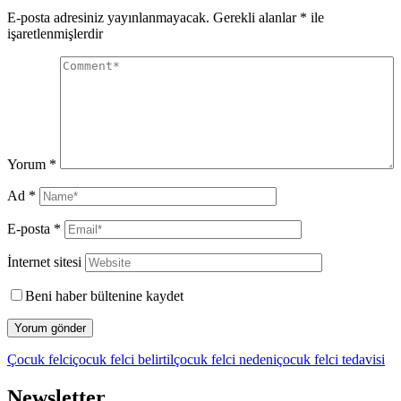
E-posta adresiniz yayınlanmayacak.
Gerekli alanlar
*
ile
işaretlenmişlerdir
Yorum
*
Ad
*
E-posta
*
İnternet sitesi
Beni haber bültenine kaydet
Çocuk felci
çocuk felci belirtil
çocuk felci nedeni
çocuk felci tedavisi
Newsletter