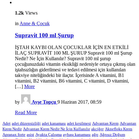
1.2k
Views
in
Anne & Çocuk
Supravit 100 ml Şurup
İŞTAH KAYBI OLAN ÇOCUKLAR İÇİN EN ETKİLİ
İLAÇ SUPRAVİT 100 ML ŞURUP Supravit 100 ml Şurup
Nedir? Ne İçin Kullanılır? Supravit 100 ml şurup
çocuğunuzdaki vitamin eksikliği nedeniyle ortaya çıkmış olan
iştahsızlığın giderilmesi ve tedavi edilmesi için kullanılan
takviye niteliğindeki bir ilaçtır. İçerisinde A vitamini, B1
vitamini, B2 vitamini, B6 vitamini, C vitamini, D vitamini,
[…]
More
by
Ayşe Topçu
9 Haziran 2017, 08:59
Read More
Adet
adet düzensizliği
adet kanaması
adet kesilmesi
Advantan Krem
Advantan
Krem Nedir
Advantan Krem Nedir Ne İçin Kullanılır
akciğer
Aknefloks Krem
Apranax forte
asist
Ayakta Çalışma
aybaşı kanaması
ağrı
Ağrısız Doğum