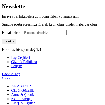
Newsletter
En iyi viral hikayeleri doğrudan gelen kutunuza alın!
Şimdi e posta adresinizi girerek kayıt olun, bizden haberdar olun.
E-mail adresi:
Korkma, biz spam değiliz!
İlaç Çeşitleri
Gizlilik Politikası
İletişim
Back to Top
Close
ANASAYFA
Cilt & Güzellik
Anne & Çocuk
Kadın Sağlığı
Alerji & Ağrılar