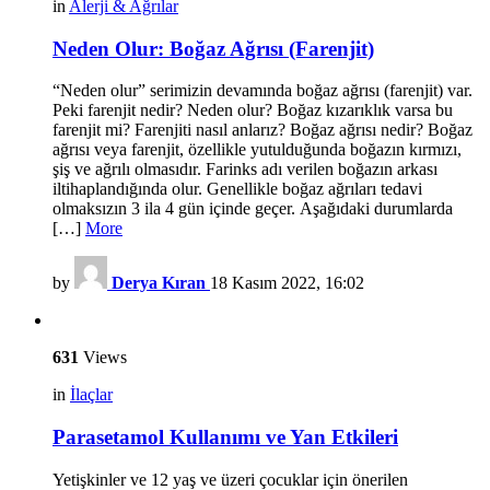
in
Alerji & Ağrılar
Neden Olur: Boğaz Ağrısı (Farenjit)
“Neden olur” serimizin devamında boğaz ağrısı (farenjit) var.
Peki farenjit nedir? Neden olur? Boğaz kızarıklık varsa bu
farenjit mi? Farenjiti nasıl anlarız? Boğaz ağrısı nedir? Boğaz
ağrısı veya farenjit, özellikle yutulduğunda boğazın kırmızı,
şiş ve ağrılı olmasıdır. Farinks adı verilen boğazın arkası
iltihaplandığında olur. Genellikle boğaz ağrıları tedavi
olmaksızın 3 ila 4 gün içinde geçer. Aşağıdaki durumlarda
[…]
More
by
Derya Kıran
18 Kasım 2022, 16:02
631
Views
in
İlaçlar
Parasetamol Kullanımı ve Yan Etkileri
Yetişkinler ve 12 yaş ve üzeri çocuklar için önerilen