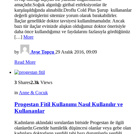
amaçlıdır.Soğuk algınlığı giribal enfeksiyonlar ile
karşılaşıldığında alınabilir.Droflu Cold Plus Şurup kullananlar
değerli görüşlerini sitemize yorum olarak bırakabilirler.
İlaçlar genellikle doktor tavsiyesi kullanılmamalıdır. Ancak
bazı tür ilaçlar evinizde alışkın olduğunuz doktor önerisiyle
daha önce kullandığımız ve faydalarını fazlasıyla gördüğünüz
[…]
More
by
Ayşe Topçu
29 Aralık 2016, 09:09
Read More
3
Shares
2.3k
Views
in
Anne & Çocuk
Progestan Fitil Kullanımı Nasıl Kullanılır ve
Kullananlar
Kadınların aklındaki sorulardan biriside Progestan ile ilgili
olanlardır.Genelde hamilelik düşüncesi olanlar veya gebe olan
kadınlara doktorların verdiği tabi bazı durumlarda verdiği