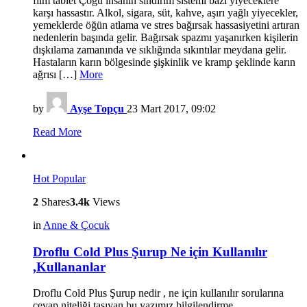
film tablet Çoğu insanın sindirim sistemi bazı yiyeceklere
karşı hassastır. Alkol, sigara, süt, kahve, aşırı yağlı yiyecekler,
yemeklerde öğün atlama ve stres bağırsak hassasiyetini artıran
nedenlerin başında gelir. Bağırsak spazmı yaşanırken kişilerin
dışkılama zamanında ve sıklığında sıkıntılar meydana gelir.
Hastaların karın bölgesinde şişkinlik ve kramp şeklinde karın
ağrısı […]
More
by
Ayşe Topçu
23 Mart 2017, 09:02
Read More
Hot
Popular
2
Shares
3.4k
Views
in
Anne & Çocuk
Droflu Cold Plus Şurup Ne için Kullanılır
,Kullananlar
Droflu Cold Plus Şurup nedir , ne için kullanılır sorularına
cevap niteliği taşıyan bu yazımız bilgilendirme