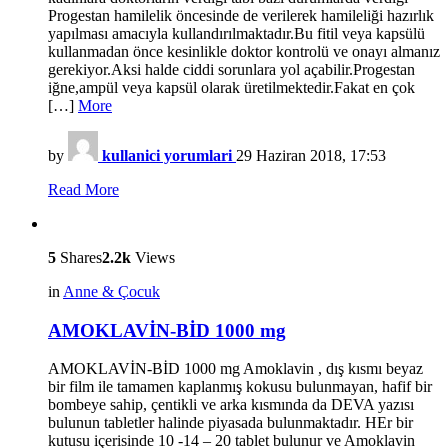
Progestan hamilelik öncesinde de verilerek hamileliği hazırlık
yapılması amacıyla kullandırılmaktadır.Bu fitil veya kapsülü
kullanmadan önce kesinlikle doktor kontrolü ve onayı almanız
gerekiyor.Aksi halde ciddi sorunlara yol açabilir.Progestan
iğne,ampül veya kapsül olarak üretilmektedir.Fakat en çok
[…]
More
by
kullanici yorumlari
29 Haziran 2018, 17:53
Read More
5
Shares
2.2k
Views
in
Anne & Çocuk
AMOKLAVİN-BİD 1000 mg
AMOKLAVİN-BİD 1000 mg Amoklavin , dış kısmı beyaz
bir film ile tamamen kaplanmış kokusu bulunmayan, hafif bir
bombeye sahip, çentikli ve arka kısmında da DEVA yazısı
bulunun tabletler halinde piyasada bulunmaktadır. HEr bir
kutusu içerisinde 10 -14 – 20 tablet bulunur ve Amoklavin