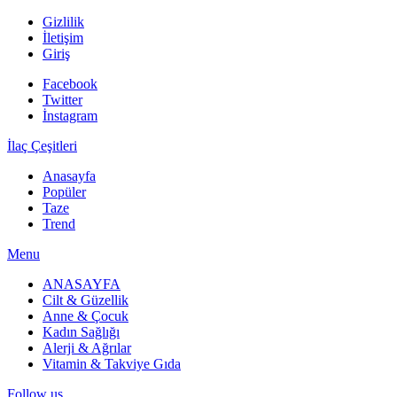
Gizlilik
İletişim
Giriş
Facebook
Twitter
İnstagram
İlaç Çeşitleri
Anasayfa
Popüler
Taze
Trend
Menu
ANASAYFA
Cilt & Güzellik
Anne & Çocuk
Kadın Sağlığı
Alerji & Ağrılar
Vitamin & Takviye Gıda
Follow us