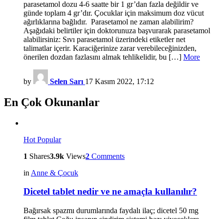
parasetamol dozu 4-6 saatte bir 1 gr’dan fazla değildir ve
günde toplam 4 gr’dır. Çocuklar için maksimum doz vücut
ağırlıklarına bağlıdır. Parasetamol ne zaman alabilirim?
Aşağıdaki belirtiler için doktorunuza başvurarak parasetamol
alabilirsiniz: Sıvı parasetamol üzerindeki etiketler net
talimatlar içerir. Karaciğerinize zarar verebileceğinizden,
önerilen dozdan fazlasını almak tehlikelidir, bu […]
More
by
Selen Sarı
17 Kasım 2022, 17:12
En Çok Okunanlar
Hot
Popular
1
Shares
3.9k
Views
2
Comments
in
Anne & Çocuk
Dicetel tablet nedir ve ne amaçla kullanılır?
Bağırsak spazmı durumlarında faydalı ilaç; dicetel 50 mg