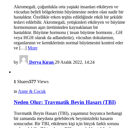
Akromegali, çoğunlukla orta yaştaki insanları etkileyen ve
vücudun belirli bölgelerinin büyümesine neden olan nadir bir
hastalıktır. Özellikle erken teşhis edildiğinde etkili bir şekilde
tedavi edilebilir. Akromegali, yetişkinleri etkileyen ve büyüme
hormonunun aşırı üretiminden kaynaklanan bir
hastalıktır. Büyüme hormonu ( insan büyüme hormonu , GH
veya HGH olarak da adlandırılır), vücudun dokularının,
organlarının ve kemiklerinin normal büyümesini kontrol eder
ve […]
More
by
Derya Kıran
29 Aralık 2022, 14:24
1
Shares
577
Views
in
Anne & Çocuk
Neden Olur: Travmatik Beyin Hasarı (TBI)
Travmatik Beyin Hasarı (TBI), yaşamınız boyunca herhangi
bir zamanda meydana gelebilecek beyninizdeki hasarın
sonucudur. Bir TBI, etkilenen kişi için birçok farklı soruna