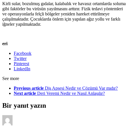
Kirli sular, bozulmuş gıdalar, kalabalık ve havasız ortamlarda soluma
gibi faktörler bu virüsün yayılmasını arttırır. Fizik tedavi yöntemleri
ve operasyonlarla felçli bölgeler yeniden hareket ettirilmeye
çalışılmaktadır. Çocuklarda önlem için yapılan ağız yollu ve farklı
iğneler yapılmaktadır.
eri
Facebook
Twitter
Pinterest
LinkedIn
See more
Previous article
Diş Apsesi Nedir ve Çözümü Var mıdır?
Next article
Deri Veremi Nedir ve Nasıl Anlaşılır?
Bir yanıt yazın