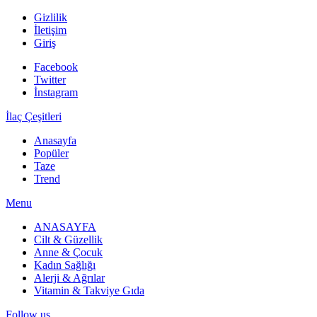
Gizlilik
İletişim
Giriş
Facebook
Twitter
İnstagram
İlaç Çeşitleri
Anasayfa
Popüler
Taze
Trend
Menu
ANASAYFA
Cilt & Güzellik
Anne & Çocuk
Kadın Sağlığı
Alerji & Ağrılar
Vitamin & Takviye Gıda
Follow us